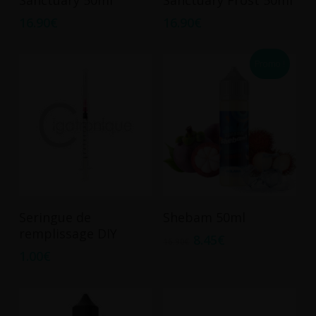
16.90
€
16.90
€
Promo !
Ce
Choix Des Options
Ajouter Au Panier
Seringue de
Shebam 50ml
produit
remplissage DIY
8.45
€
a
16.90
€
1.00
€
plusieurs
variations.
Les
options