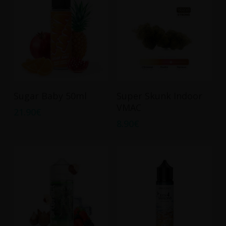
peuvent
être
choisies
sur
la
page
du
Ajouter Au Panier
Ajouter Au Panier
Sugar Baby 50ml
Super Skunk Indoor
produit
VMAC
21.90
€
8.90
€