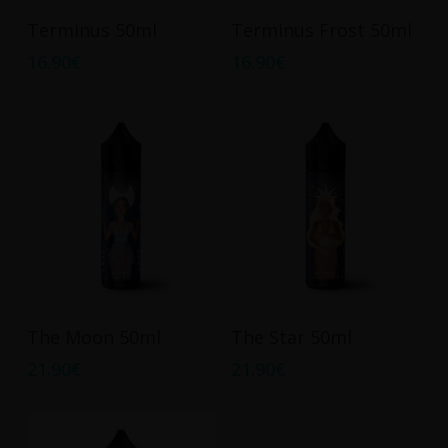
Ajouter Au Panier
Ajouter Au Panier
Terminus 50ml
Terminus Frost 50ml
16.90
€
16.90
€
Ajouter Au Panier
Ajouter Au Panier
The Moon 50ml
The Star 50ml
21.90
€
21.90
€