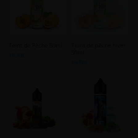
être
choisies
sur
la
page
du
Ajouter Au Panier
Ajouter Au Panier
Teint de Pêche 50ml
Teint de pêche hiver
produit
50ml
19.90
€
19.90
€