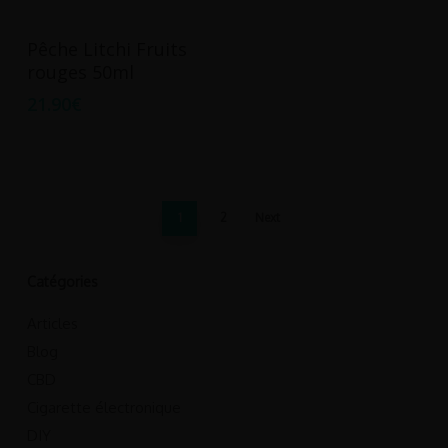
page
du
Ajouter Au Panier
Pêche Litchi Fruits
produit
rouges 50ml
21.90
€
1
2
Next
Catégories
Articles
Blog
CBD
Cigarette électronique
DIY