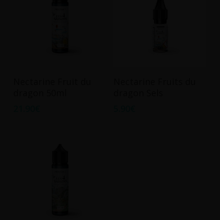
être
choisies
sur
la
page
Ce
du
Ajouter Au Panier
Choix Des Options
Nectarine Fruit du
Nectarine Fruits du
produit
produit
dragon 50ml
dragon Sels
a
21.90
€
5.90
€
plusieurs
variations.
Les
options
peuvent
être
choisies
sur
la