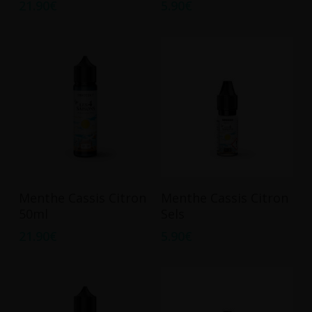
21.90
€
5.90
€
a
plusieurs
variations.
Les
options
peuvent
être
choisies
sur
la
Ce
page
Ajouter Au Panier
Choix Des Options
Menthe Cassis Citron
Menthe Cassis Citron
produit
du
50ml
Sels
a
produit
21.90
€
5.90
€
plusieurs
variations.
Les
options
peuvent