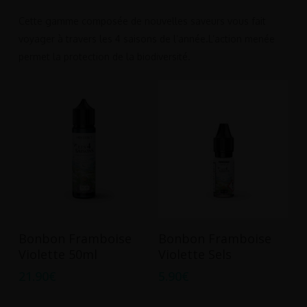
Cette gamme composée de nouvelles saveurs vous fait
voyager à travers les 4 saisons de l’année.L’action menée
permet la protection de la biodiversité.
Ce
Ajouter Au Panier
Choix Des Options
Bonbon Framboise
Bonbon Framboise
produit
Violette 50ml
Violette Sels
a
21.90
€
5.90
€
plusieurs
variations.