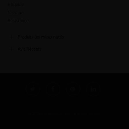
E liquide
Nicotine
Résistance
Produits les mieux notés
Avis Récents
twitter
facebook
pinterest
linkedin
© 2026 Cigatronique - Cigarette électronique.