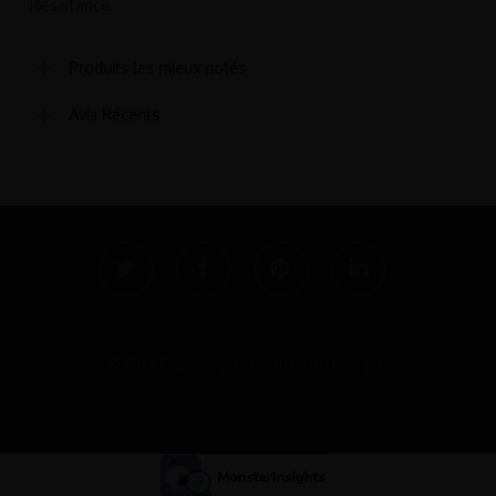
Résistance
produit
produit
Produits les mieux notés
Avis Récents
twitter
facebook
pinterest
linkedin
© 2026 Cigatronique - Cigarette électronique.