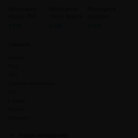
Ce
Ce
Ce
Choix Des
Choix Des
Choix Des
Résistance
Résistance
Résistance
produit
produit
produit
Options
Options
Options
Aspire BVC
Cleito Aspire
nautilus
a
a
a
2.50
€
4.50
€
3.00
€
plusieurs
plusieurs
plusieurs
variations.
variations.
variations.
Les
Les
Les
Catégories
options
options
options
Articles
peuvent
peuvent
peuvent
Blog
être
être
être
CBD
choisies
choisies
choisies
Cigarette électronique
sur
sur
sur
la
la
la
DIY
page
page
page
E liquide
du
du
du
Nicotine
produit
produit
produit
Résistance
Produits les mieux notés