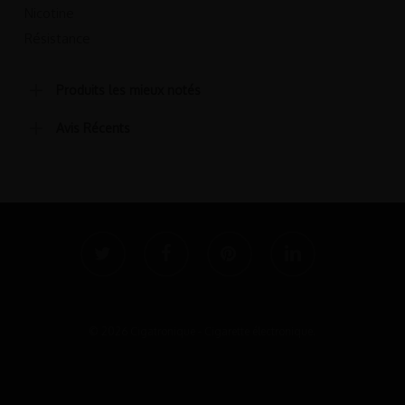
du
Nicotine
produit
Résistance
Produits les mieux notés
Avis Récents
twitter
facebook
pinterest
linkedin
© 2026 Cigatronique - Cigarette électronique.