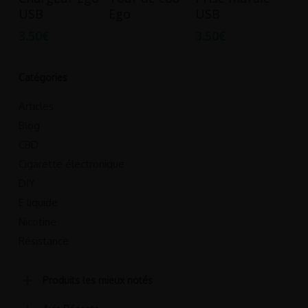
produit
Panier
Options
USB
Ego
USB
a
3.50
€
3.50
€
plusieurs
variations.
Les
Catégories
options
Articles
peuvent
Blog
être
CBD
choisies
Cigarette électronique
sur
la
DIY
page
E liquide
du
Nicotine
produit
Résistance
Produits les mieux notés