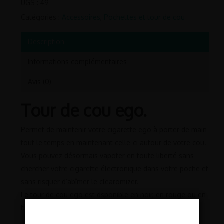
UGS :
49
Catégories :
Accessoires
,
Pochettes et tour de cou
Description
Informations complémentaires
Avis (0)
Tour de cou ego.
Permet de maintenir votre cigarette ego à porter de main
tout le temps en maintenant celle-ci autour de votre cou.
Vous pouvez désormais vapoter en toute liberté sans
chercher votre cigarette électronique dans votre poche et
sans risquer d’abîmer le clearomizer.
Le tour de cou ego est dsponible en noir, en rouge ou en
bleu.