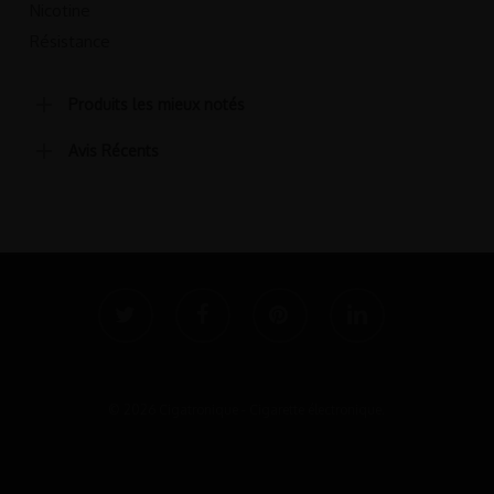
produit
produit
Nicotine
Résistance
Produits les mieux notés
Avis Récents
twitter
facebook
pinterest
linkedin
© 2026 Cigatronique - Cigarette électronique.