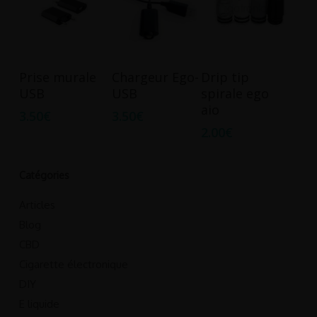
Ce
Ce
Choix Des
Ajouter Au
Choix Des
Prise murale
Chargeur Ego-
Drip tip
produit
produit
Options
Panier
Options
USB
USB
spirale ego
a
a
aio
3.50
€
3.50
€
plusieurs
plusieurs
2.00
€
variations.
variations.
Les
Les
options
options
Catégories
peuvent
peuvent
Articles
être
être
Blog
choisies
choisies
CBD
sur
sur
Cigarette électronique
la
la
DIY
page
page
du
E liquide
du