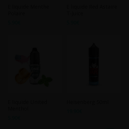
Ce
Ce
du
du
Choix Des Options
Choix Des Options
E liquide Menthe
E liquide Red Astaire
produit
produit
produit
produit
Polaire
T-Juice
a
a
5.90
€
5.90
€
plusieurs
plusieurs
variations.
variations.
Les
Les
options
options
peuvent
peuvent
être
être
choisies
choisies
sur
sur
la
la
page
page
Ce
du
du
Choix Des Options
Ajouter Au Panier
E liquide United
Heisenberg 50ml
produit
produit
produit
Menthol
19.90
€
a
5.90
€
plusieurs
variations.