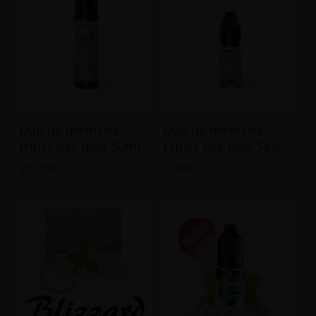
peuvent
être
choisies
sur
la
page
Ce
du
Ajouter Au Panier
Choix Des Options
Duo de menthes
Duo de menthes
produit
produit
fruits des bois 50ml
Fruits des bois Sels
a
21.90
€
5.90
€
plusieurs
variations.
Les
options
peuvent
être
choisies
sur