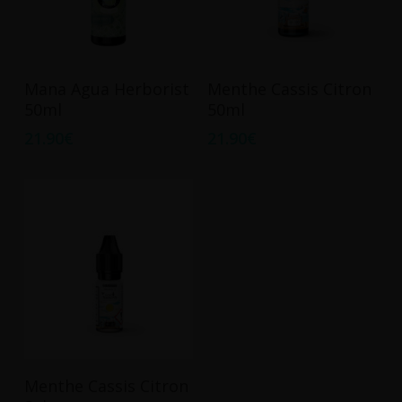
Ajouter Au Panier
Ajouter Au Panier
Mana Agua Herborist
Menthe Cassis Citron
50ml
50ml
21.90
€
21.90
€
Ce
Choix Des Options
Menthe Cassis Citron
produit