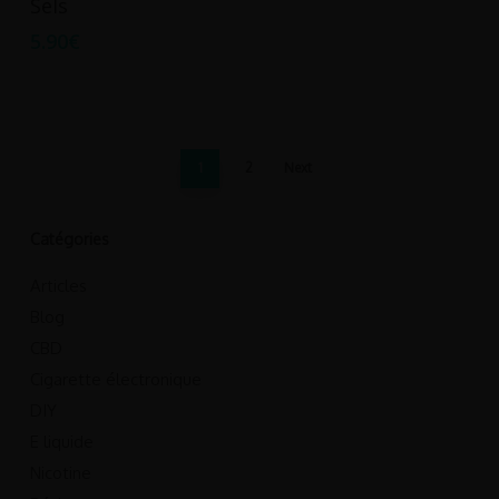
Sels
a
5.90
€
plusieurs
variations.
Les
options
peuvent
1
2
Next
être
choisies
Catégories
sur
la
Articles
page
Blog
du
CBD
produit
Cigarette électronique
DIY
E liquide
Nicotine