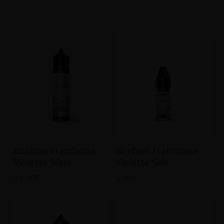
Ce
Ajouter Au Panier
Choix Des Options
Bonbon Framboise
Bonbon Framboise
produit
Violette 50ml
Violette Sels
a
21.90
€
5.90
€
plusieurs
variations.
Les
options