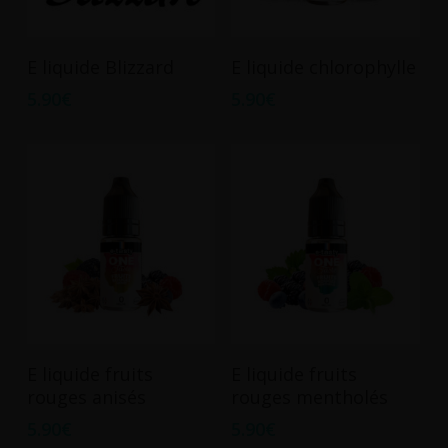
la
page
Ce
Ce
du
Choix Des Options
Choix Des Options
E liquide Blizzard
E liquide chlorophylle
produit
produit
produit
5.90
€
5.90
€
a
a
plusieurs
plusieurs
variations.
variations.
Les
Les
options
options
peuvent
peuvent
être
être
choisies
choisies
sur
sur
la
la
Ce
Ce
page
page
Choix Des Options
Choix Des Options
E liquide fruits
E liquide fruits
produit
produit
du
du
rouges anisés
rouges mentholés
a
a
produit
produit
5.90
€
5.90
€
plusieurs
plusieurs