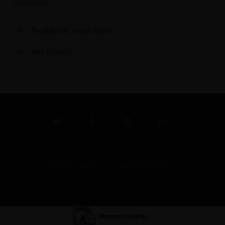
Résistance
Produits les mieux notés
Avis Récents
twitter
facebook
pinterest
linkedin
© 2026 Cigatronique - Cigarette électronique.