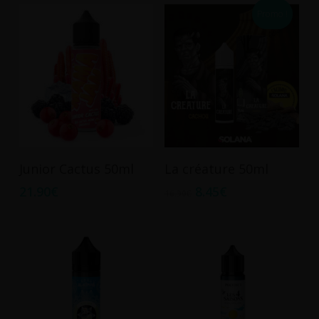
Les
Promo !
options
peuvent
être
choisies
sur
la
page
du
Ajouter Au Panier
Ajouter Au Panier
Junior Cactus 50ml
La créature 50ml
produit
21.90
€
8.45
€
16.90
€