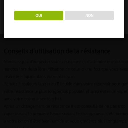
vous pouvez consulter les "paramètres cookie" pour fournir
Visser à la place la nouvelle résistance
un consentement contrôlé.
Mettez du E liquide dans le réservoir
OUI
NON
paramètre cookie
REJETER TOUT
ACCEPTER TOUT
Revissez le parie supérieur du Clearomiseur
Attendez une bonne dizaine de minutes avant de vapoter à
nouveau afin d’éviter du bruler le coton.
Conseils d’utilisation de la résistance
N’oubliez pas d’humecter votre résistance et d’attendre une dizain
minutes lors de la 1ère utilisation de celle-ci une fois que vous avez
inséré le E liquide dans votre réservoir.
Pensez à toujours laisser du E liquide dans votre réservoir pour ga
votre résistance le plus longtemps possible et ainsi éviter de vaper
avec votre coton à sec (dry hit).
Après un changement de résistance il est conseillé de ne pas trop
vaper durant la première heure suivant le changement. Cela perme
a votre coton d’être bien humide et vous garderez plus longtemps