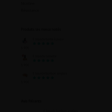
Nicotine
Résistance
Produits les mieux notés
E liquide barbe à papa
5.90
€
Note
5.00
sur 5
E liquide noisette
5.90
€
Note
5.00
sur 5
E liquide bonbon anglais
5.90
€
Note
5.00
sur 5
Avis Récents
E liquide bonbon anglais