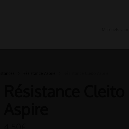
Matériels vap
istances
Résistance Aspire
Résistance Cleito Aspire
Résistance Cleito
Aspire
4.50
€