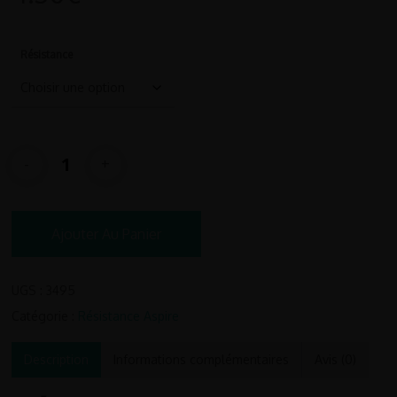
Résistance
Ajouter Au Panier
UGS :
3495
Catégorie :
Résistance Aspire
Description
Informations complémentaires
Avis (0)