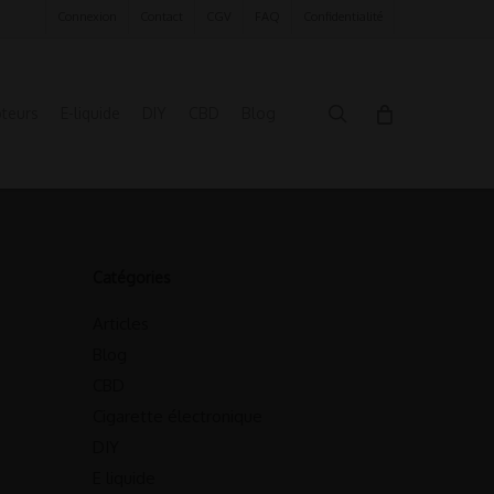
Connexion
Contact
CGV
FAQ
Confidentialité
search
oteurs
E-liquide
DIY
CBD
Blog
Catégories
Articles
Blog
CBD
Cigarette électronique
DIY
E liquide