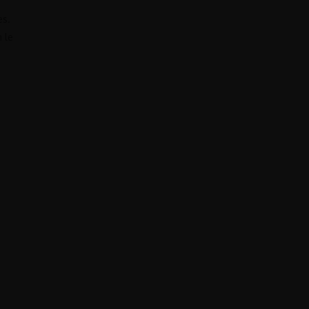
es.
 le