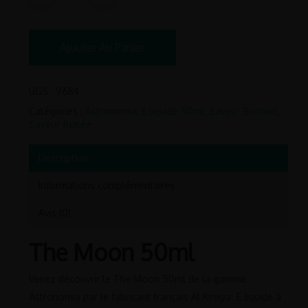
Ajouter Au Panier
UGS :
9684
Catégories :
Astronomia
,
E liquide 50ml
,
Saveur Bonbon
,
Saveur fruitée
Description
Informations complémentaires
Avis (0)
The Moon 50ml
Venez découvrir le The Moon 50ml de la gamme
Astronomia par le fabricant français Al Kimiya. E liquide à