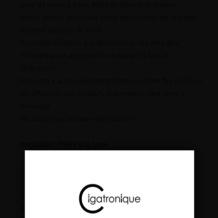
base de barbe à papa, fruits du dragon et goyave.
Ixchel, déesse de la Lune Maya est honorée en tant que
tisseuse du cycle de la vie.
Aussi bien créatrice que destructrice, elle peut être
invoquée pour atténuer la convoitise, la faim et
l’impulsion.
Son nom a aussi pour interprétation « Dame Arc-en-Ciel »,
les offrandes aux couleurs chatoyantes sont donc à
privilégier.
Ne crains rien, la Lune veille sur toi !
Invocation : Prière à la Lune
1. Récupérer la pulpe d’un fruit du Dragon.
2. Ajouter une fleur de Kiwi.
3. Écraser une poignée d’épines de Cactus et ajouter.
4. Une cuillère de purée de Goyave.