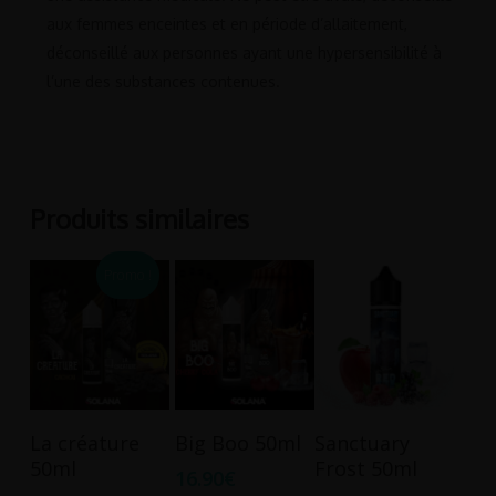
aux femmes enceintes et en période d’allaitement,
déconseillé aux personnes ayant une hypersensibilité à
l’une des substances contenues.
Produits similaires
Promo !
Ajouter Au
Ajouter Au
Ajouter Au
La créature
Big Boo 50ml
Sanctuary
Panier
Panier
Panier
50ml
Frost 50ml
16.90
€