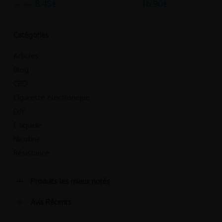
8.45
€
16.90
€
16.90
€
Catégories
Articles
Blog
CBD
Cigarette électronique
DIY
E liquide
Nicotine
Résistance
Produits les mieux notés
Avis Récents