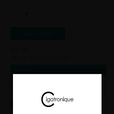
Ajouter Au Panier
UGS :
3458
Catégorie :
Base neutre et booster
Description
Informations complémentaires
Avis (0)
Booster de nicotine