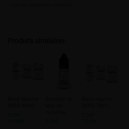
l’une des substances contenues.
Produits similaires
Ce
Ce
Choix Des
Ajouter Au
Choix Des
Base Neutre
Booster de
Base neutre
produit
produit
Options
Panier
Options
50PG 50VG
sels de
30PG 70VG
a
a
nicotine
3.50
€
–
3.50
€
–
plusieurs
plusieurs
Plage
Plage
12.90
€
12.90
€
1.50
€
variations.
variations.
de
de