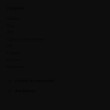
Les
Les
prix :
prix :
options
options
Catégories
3.50€
3.50€
à
à
peuvent
peuvent
Articles
12.90€
12.90€
être
être
Blog
choisies
choisies
CBD
sur
sur
Cigarette électronique
la
la
DIY
page
page
du
E liquide
du
produit
produit
Nicotine
Résistance
Produits les mieux notés
Avis Récents