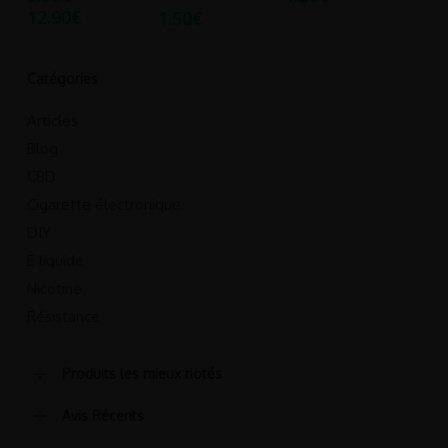
Plage
12.90
€
1.50
€
variations.
variations.
de
Les
Les
prix :
options
options
Catégories
3.50€
à
peuvent
peuvent
Articles
12.90€
être
être
Blog
choisies
choisies
CBD
sur
sur
Cigarette électronique
la
la
DIY
page
page
du
E liquide
du
produit
produit
Nicotine
Résistance
Produits les mieux notés
Avis Récents