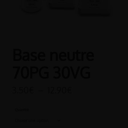
Base neutre
70PG 30VG
Plage
3.50
€
–
12.90
€
de
prix :
Quantité
3.50€
à