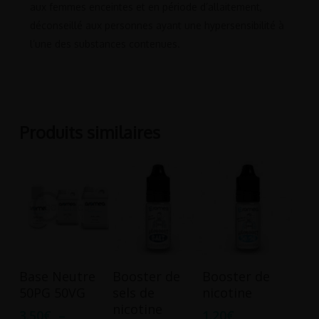
aux femmes enceintes et en période d’allaitement,
déconseillé aux personnes ayant une hypersensibilité à
l’une des substances contenues.
Produits similaires
Ce
Ce
Choix Des
Ajouter Au
Choix Des
Base Neutre
Booster de
Booster de
produit
produit
Options
Panier
Options
50PG 50VG
sels de
nicotine
a
a
nicotine
3.50
€
–
1.20
€
plusieurs
plusieurs