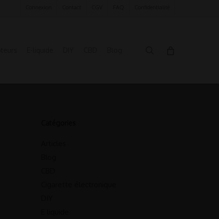
Connexion
Contact
CGV
FAQ
Confidentialité
search
oteurs
E-liquide
DIY
CBD
Blog
Catégories
Articles
Blog
CBD
Cigarette électronique
DIY
E liquide