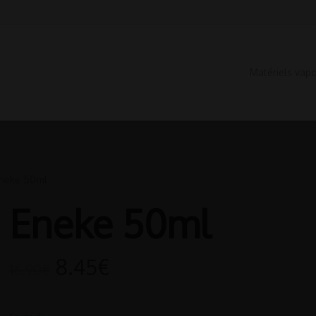
Matériels vap
neke 50ml
Eneke 50ml
8.45
€
16.90
€