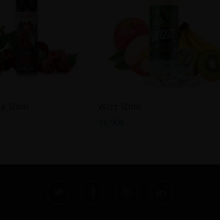
Ajouter Au Panier
Ajouter Au Panier
ia 50ml
Wizz 50ml
16.90
€
twitter
facebook
pinterest
linkedin