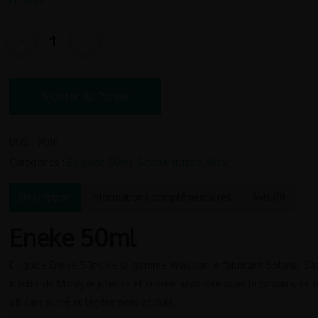
En stock
Ajouter Au Panier
UGS :
9016
Catégories :
E liquide 50ml
,
Saveur fruitée
,
Wax
Description
Informations complémentaires
Avis (0)
Eneke 50ml
E liquide Eneke 50ml de la gamme Wax par le fabricant Solana. Sa
inédite de Mangue juteuse et sucrée accordée avec le tamarin, ce fr
africain sucré et légèrement acidulé.