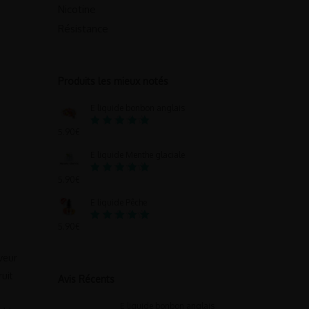
Nicotine
Résistance
Produits les mieux notés
E liquide bonbon anglais
5.90
€
Note
5.00
sur 5
E liquide Menthe glaciale
5.90
€
Note
5.00
sur 5
E liquide Pêche
5.90
€
Note
5.00
sur 5
veur
uit
Avis Récents
E liquide bonbon anglais