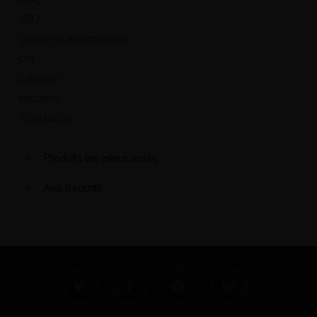
CBD
Cigarette électronique
DIY
E liquide
Nicotine
Résistance
Produits les mieux notés
Avis Récents
twitter
facebook
pinterest
linkedin