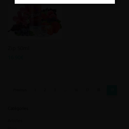
Ajouter Au Panier
Zip 50ml
16.90
€
Previous
1
2
3
…
16
17
18
19
Catégories
Articles
Blog