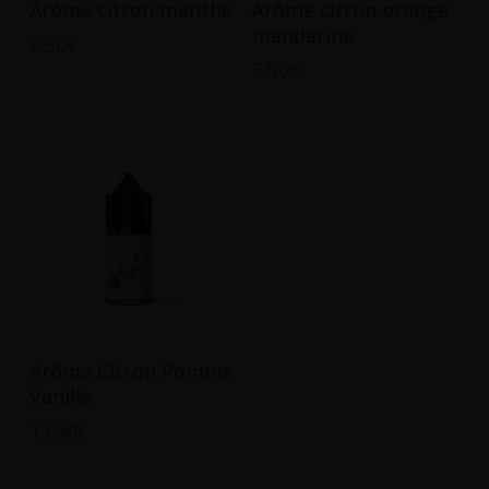
Arôme citron menthe
Arôme citron orange
mandarine
5.50
€
5.50
€
Ajouter Au Panier
Arôme Citron Pomme
Vanille
13.90
€