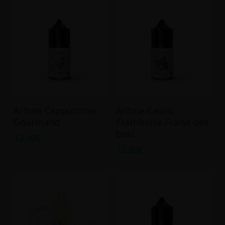
Ajouter Au Panier
Ajouter Au Panier
Arôme Cappuccino
Arôme Cassis
Gourmand
Framboise Fraise des
bois
13.90
€
13.90
€