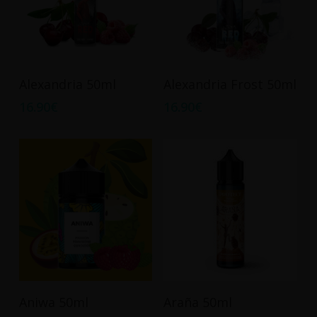
être
choisies
sur
la
page
Ajouter Au Panier
Ajouter Au Panier
Alexandria 50ml
Alexandria Frost 50ml
du
16.90
€
16.90
€
produit
Ajouter Au Panier
Ajouter Au Panier
Aniwa 50ml
Araña 50ml