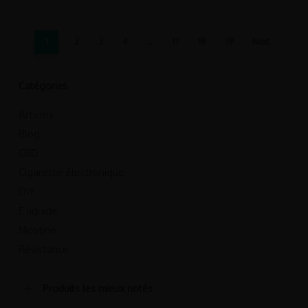
1
2
3
4
…
17
18
19
Next
Catégories
Articles
Blog
CBD
Cigarette électronique
DIY
E liquide
Nicotine
Résistance
Produits les mieux notés