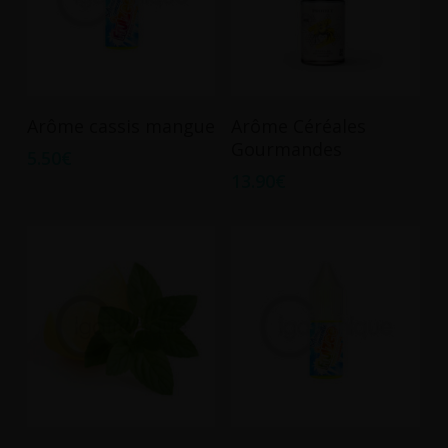
Ajouter Au Panier
Ajouter Au Panier
Arôme cassis mangue
Arôme Céréales
Gourmandes
5.50
€
13.90
€
Ajouter Au Panier
Ajouter Au Panier