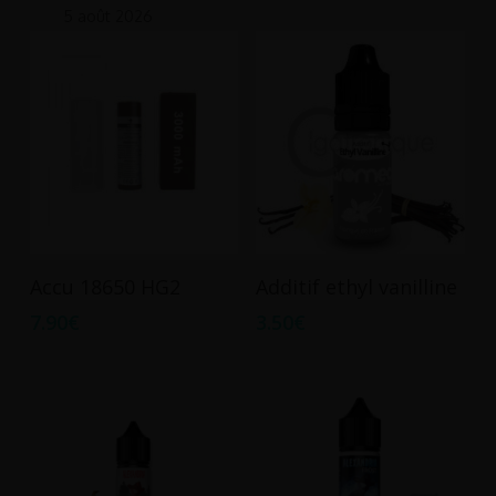
5 août 2026
Ce
Ajouter Au Panier
Choix Des Options
Accu 18650 HG2
Additif ethyl vanilline
produit
7.90
€
3.50
€
a
plusieurs
variations.
Les
options
peuvent