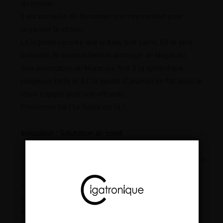
du monde.
Il est conseillé de demander son intervention pour
organiser le chaos.
La légende raconte que le Kaki, fruit sacré, fût le seul
survivant du bombardement atomique de Nagasaki.
Son association au Maracuja, fruit à la symbolique
religieuse forte et à l’Or liquide (Caramel) en fait donc le
choix logique pour une offrande.
Prosternes toi ! Le Soleil est là !
Invocation : Salutation au soleil
1. Écraser le Kaki jusqu’à obtention d’une forme visqueuse.
2. Extraire le jus de Passion.
3. Flamber les gousses de Vanille et incorporer à l’or
liquide.
4. Placer la fiole à la base d’un cadran solaire.