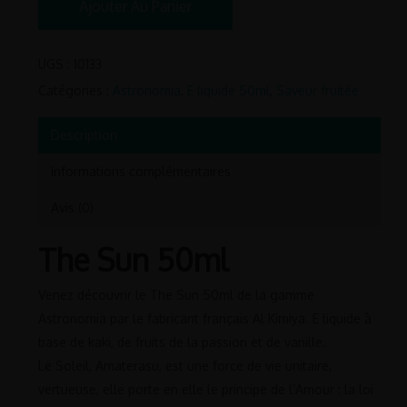
Ajouter Au Panier
UGS :
10133
Catégories :
Astronomia
,
E liquide 50ml
,
Saveur fruitée
Description
Informations complémentaires
Avis (0)
The Sun 50ml
Venez découvrir le The Sun 50ml de la gamme
Astronomia par le fabricant français Al Kimiya. E liquide à
base de kaki, de fruits de la passion et de vanille.
Le Soleil, Amaterasu, est une force de vie unitaire,
vertueuse, elle porte en elle le principe de l’Amour : la loi