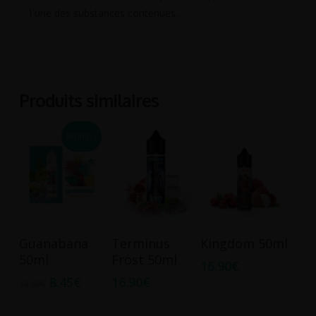
l’une des substances contenues.
Produits similaires
Promo !
Ajouter Au
Ajouter Au
Ajouter Au
Guanabana
Terminus
Kingdom 50ml
Panier
Panier
Panier
50ml
Frost 50ml
16.90
€
8.45
€
16.90
€
16.90
€