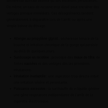
sécheresse buccale intense ou des irritations persistantes.
De même, un taux de nicotine trop élevé peut entraîner des
vertiges presque immédiats. Ces désagréments tendent
généralement à disparaître lors de l’arrêt ou après une
simple baisse du dosage.
Allergie au propylène glycol
: sécheresse tenace de la
bouche et irritation chronique de la gorge qui persiste
au-delà de quelques jours.
Surdosage en nicotine
: provoque des
maux de tête
, de
fortes
nausées
et des vertiges dès les premières
inhalations.
Inhalation inadaptée
: une aspiration trop directe induit
une irritation sévère et persistante.
Puissance excessive
: la surchauffe du e-liquide génère
une gêne respiratoire indépendante de l’arrêt de la
cigarette électronique.