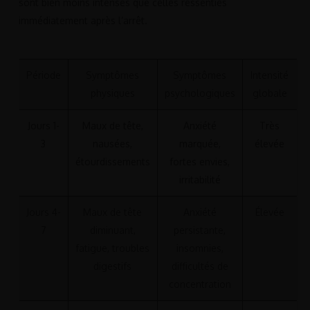
sont bien moins intenses que celles ressenties
immédiatement après l’arrêt.
Période
Symptômes
Symptômes
Intensité
physiques
psychologiques
globale
Jours 1-
Maux de tête,
Anxiété
Très
3
nausées,
marquée,
élevée
étourdissements
fortes envies,
irritabilité
Jours 4-
Maux de tête
Anxiété
Élevée
7
diminuant,
persistante,
fatigue, troubles
insomnies,
digestifs
difficultés de
concentration