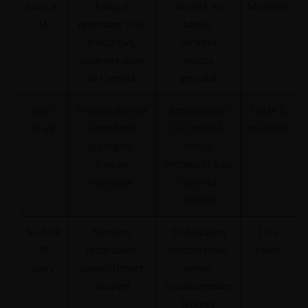
Jours 8-
Fatigue
Anxiété en
Modérée
14
diminuant, toux
baisse,
productive,
sommeil
augmentation
encore
de l’appétit
perturbé
Jours
Presque plus de
Amélioration
Faible à
15-28
symptômes
de l’anxiété,
modérée
physiques,
retour
énergie
progressif à un
retrouvée
sommeil
normal
Au-delà
Système
Stabilisation
Très
28
respiratoire
émotionnelle,
faible
jours
complètement
envies
récupéré
occasionnelles
légères