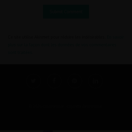
Ce site utilise Akismet pour réduire les indésirables.
En savoir
plus sur la façon dont les données de vos commentaires
sont traitées
.
twitter
facebook
pinterest
linkedin
© 2026 Cigatronique - Cigarette électronique.