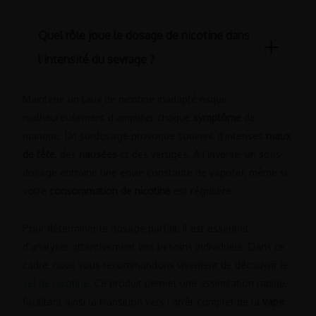
après quelques semaines.
Face à une forte
envie
soudaine, prenez quelques instants
Opter pour une baisse graduelle par paliers permet au
pour respirer profondément et vous calmer. Occuper vos
Quel rôle joue le dosage de nicotine dans
corps de s’adapter en douceur. Cette méthode réduit
mains avec un petit objet, comme une balle anti-
stress
,
considérablement l’intensité des
symptômes de sevrage
et
peut aussi aider à évacuer les tensions. La pratique d’une
l’intensité du sevrage ?
améliore vos chances de réussite. Un professionnel peut
activité sportive permet de libérer des endorphines
vous aider à déterminer la
concentration
idéale pour votre
bénéfiques.
parcours afin d’arrêter de vapoter efficacement.
Maintenir un taux de nicotine inadapté risque
malheureusement d’amplifier chaque
symptôme
de
Essayez d’éviter autant que possible les situations connues
manque. Un surdosage provoque souvent d’intenses
maux
pour déclencher l’envie, comme la pause café ou les
de tête
, des
nausées
et des vertiges. À l’inverse, un sous-
périodes de forte
stress
. Si besoin, n’hésitez pas à
contacter un groupe de soutien pour échanger. Ces
dosage entraîne une envie constante de vapoter, même si
astuces comportementales facilitent grandement la
votre
consommation de nicotine
est régulière.
gestion de ces moments difficiles au quotidien.
Pour déterminer le dosage parfait, il est essentiel
d’analyser attentivement vos besoins individuels. Dans ce
cadre, nous vous recommandons vivement de découvrir le
sel de nicotine
. Ce produit permet une assimilation rapide,
facilitant ainsi la transition vers l’arrêt complet de la
vape
.