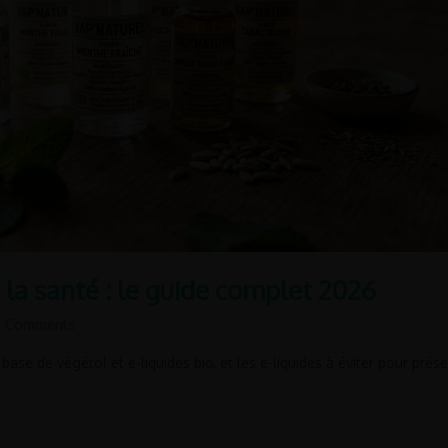
 la santé : le guide complet 2026
 Comments
base de végétol et e-liquides bio, et les e-liquides à éviter pour prés