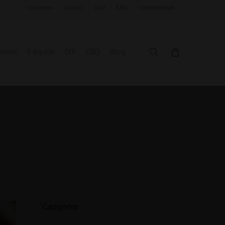
Connexion
Contact
CGV
FAQ
Confidentialité
search
oteurs
E-liquide
DIY
CBD
Blog
Catégories