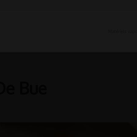
Matériels vap
De Bue