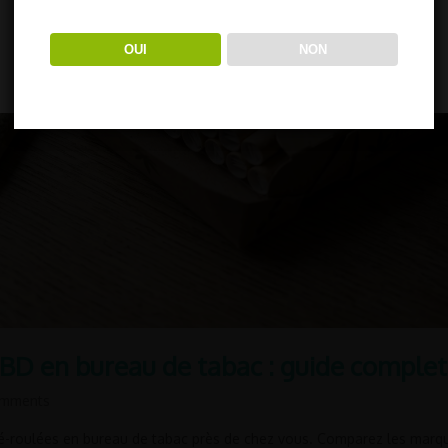
vous pouvez consulter les "paramètres cookie" pour fournir
un consentement contrôlé.
OUI
NON
paramètre cookie
REJETER TOUT
ACCEPTER TOUT
CBD en bureau de tabac : guide complet
mments
é-roulées en bureau de tabac près de chez vous. Comparez les marq