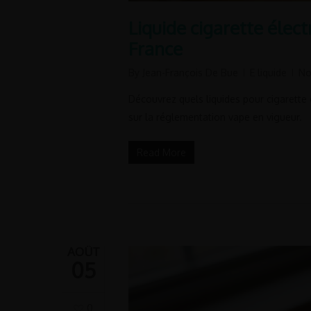
Liquide cigarette élect
France
By
Jean-François De Bue
E liquide
No
Découvrez quels liquides pour cigarette 
sur la réglementation vape en vigueur.
Read More
AOÛT
05
0