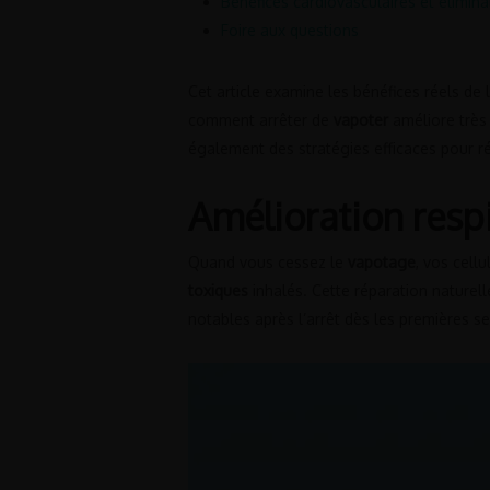
Bénéfices cardiovasculaires et élimina
Foire aux questions
Cet article examine les bénéfices réels de l
comment arrêter de
vapoter
améliore très 
également des stratégies efficaces pour r
Amélioration respi
Quand vous cessez le
vapotage
, vos cell
toxiques
inhalés. Cette réparation naturel
notables après l’arrêt dès les premières s