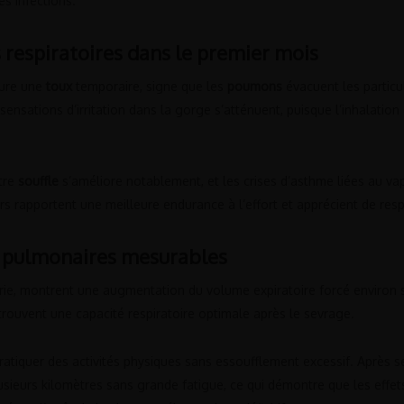
es infections.
respiratoires dans le premier mois
lure une
toux
temporaire, signe que les
poumons
évacuent les particu
 sensations d’irritation dans la gorge s’atténuent, puisque l’inhalation
otre
souffle
s’améliore notablement, et les crises d’asthme liées au v
 rapportent une meilleure endurance à l’effort et apprécient de respi
s pulmonaires mesurables
rie, montrent une augmentation du volume expiratoire forcé environ si
rouvent une capacité respiratoire optimale après le sevrage.
ratiquer des activités physiques sans essoufflement excessif. Après
usieurs kilomètres sans grande fatigue, ce qui démontre que les eff