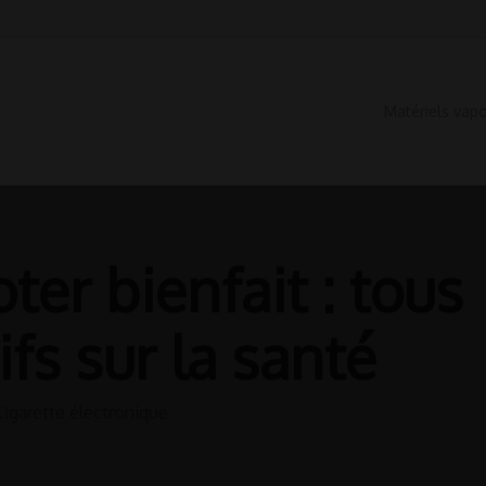
Matériels vap
ter bienfait : tous
ifs sur la santé
Cigarette électronique