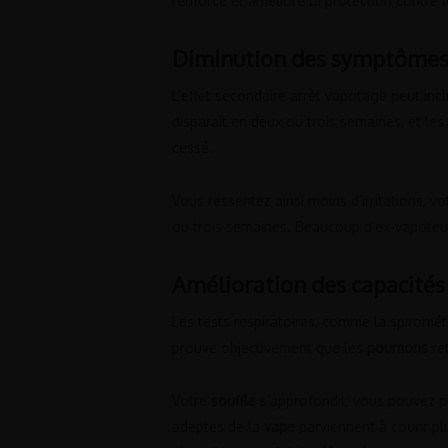
renforce et améliore la protection contre l
Diminution des symptômes 
L’effet secondaire arrêt vapotage peut inc
disparaît en deux ou trois semaines, et les
cessé.
Vous ressentez ainsi moins d’irritations, v
ou trois semaines. Beaucoup d’ex-vapoteurs
Amélioration des capacité
Les tests respiratoires, comme la spiromét
prouve objectivement que les
poumons
ret
Votre
souffle
s’approfondit; vous pouvez p
adeptes de la
vape
parviennent à courir pl