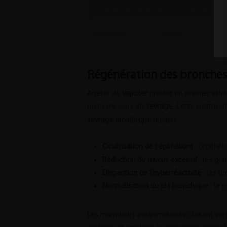
Régénération des bronches 
Arrêter de
vapoter
produit un premier effet
premiers jours du
sevrage
. Cette cicatrisa
sevrage nicotinique
durable.
Cicatrisation de l’épithélium
: l’épithé
Réduction du mucus excessif
: les gl
Disparition de l’hyperréactivité
: les br
Normalisation du pH bronchique
: le 
Les marqueurs inflammatoires chutent vers