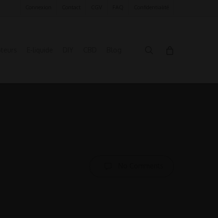
Connexion
Contact
CGV
FAQ
Confidentialité
search
oteurs
E-liquide
DIY
CBD
Blog
No Comments