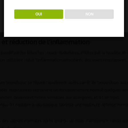
vous pouvez consulter les "paramètres cookie" pour fournir
un consentement contrôlé.
OUI
NON
paramètre cookie
REJETER TOUT
ACCEPTER TOUT
et réduction de l’inflammation
 positif sur les bronches : leurs muqueuses, irritées par la nicotine e
tion cellulaire réduit l’inflammation persistante des voies respiratoire
lium bronchique se répare rapidement après l’arrêt de l’exposition aux i
andes respiratoires retrouvent un fonctionnement normal quelques sem
onches deviennent moins sensibles aux allergènes et à l’air froid.
retour à l’équilibre acido-basique favorise une meilleure défense immun
 des valeurs normales après environ six mois d’abstinence, tandis q