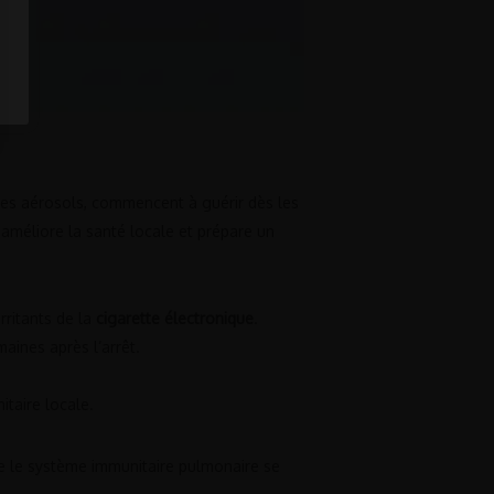
t les aérosols, commencent à guérir dès les
s, améliore la santé locale et prépare un
rritants de la
cigarette électronique
.
aines après l’arrêt.
itaire locale.
ue le système immunitaire pulmonaire se