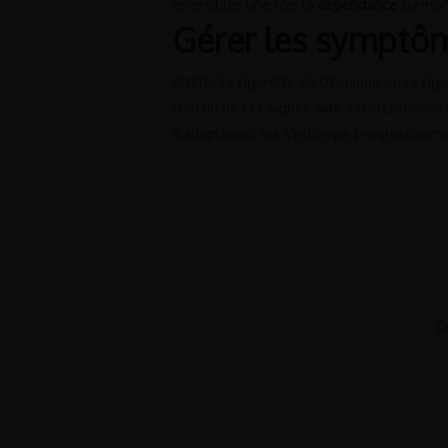
réversibles une fois la
dépendance
surmonté
Gérer les symptôm
Arrêter la cigarette électronique ou la cig
chacun de ces signes aide à rester motivé
d’adaptation, qui s’estompe progressivemen