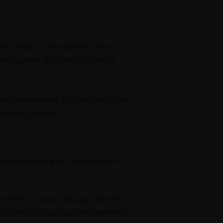
les irritantes. Généralement, cette toux
 de propylène glycol et de nicotine a
apotage deviennent plus rares après deux
rer plus librement.
x mois après l’arrêt. Cette évolution
 seulement un mois, beaucoup d’anciens
ets négatifs du vapotage sont largement