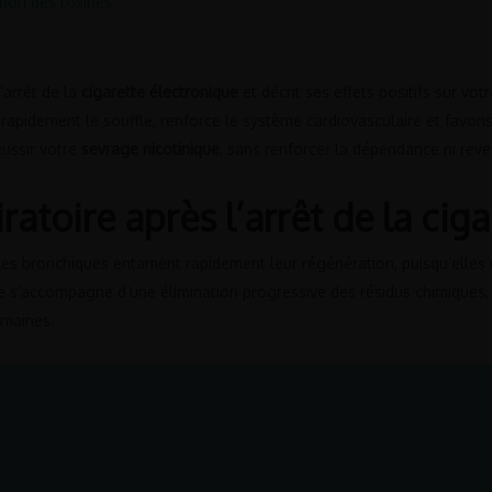
tion des toxines
’arrêt de la
cigarette électronique
et décrit ses effets positifs sur vo
rapidement le souffle, renforce le système cardiovasculaire et favor
éussir votre
sevrage nicotinique
, sans renforcer la dépendance ni reven
ratoire après l’arrêt de la cig
ules bronchiques entament rapidement leur régénération, puisqu’elle
le s’accompagne d’une élimination progressive des résidus chimiques, 
emaines.