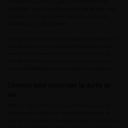
encrassent plus vite le coil que les recettes fruitées ou
mentholées. Alterner régulièrement de
type de vape
limite
les dépôts, prolonge la durée d’utilisation optimale et
maintient une excellente
saveur
.
La résistance de cigarette électronique s’use également si
vous dépassez les recommandations du fabricant; faites
donc des pauses entre les bouffées pour laisser le coil
refroidir. Consultez
changer résistance e-cigarette
pour
trouver un
modèle
parfaitement adapté à votre dispositif.
Conseils pour prolonger la durée de
vie
Nettoyez régulièrement votre clearomiseur ainsi que le
connecteur pour assurer un contact électrique fiable et
retarder l’encrassement. Un simple rinçage à l’eau tiède tous
les trois à quatre jours élimine les résidus sucrés, réduit