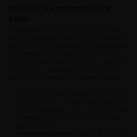
Impact du type de dispositif et de
liquide
La composition de votre liquide joue un rôle majeur. Un e-
liquide riche en
glycérine végétale
(VG ≥ 70 %) ou très sucré
encrassera votre coil beaucoup plus vite, pouvant réduire sa
durée de vie
de moitié. À l’inverse, un mélange équilibré
50/50 PG/VG favorisera une bien plus longue durée. C’est
un critère crucial à considérer lorsque l’on se demande
quand remplacer la résistance de cigarette électronique
.
Clearomiseurs sub-ohm haute puissance
: Un
coil
de 0,5
Ω utilisé à 70 W peut s’user en seulement une semaine.
Pods à faible puissance
: Une résistance de 1,8 Ω utilisée
à
faible
puissance (15 W) peut facilement durer trois à
quatre semaines.
Atomiseurs reconstructibles
: Le coton doit être changé