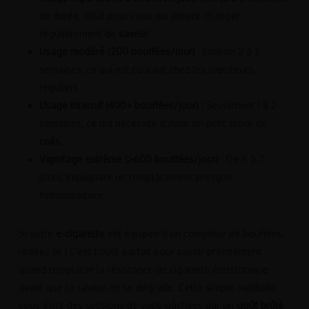
de durée, idéal pour ceux qui aiment changer
régulièrement de
saveur
.
Usage modéré (200 bouffées/jour)
: Environ 2 à 3
semaines, ce qui est courant chez les vapoteurs
réguliers.
Usage intensif (400+ bouffées/jour)
: Seulement 1 à 2
semaines, ce qui nécessite d’avoir un petit stock de
coils
.
Vapotage extrême (>600 bouffées/jour)
: De 5 à 7
jours, impliquant un remplacement presque
hebdomadaire.
Si votre
e-cigarette
est équipée d’un compteur de bouffées,
utilisez-le ! C’est l’outil parfait pour savoir précisément
quand remplacer la résistance de cigarette électronique
avant que la saveur ne se dégrade. Cette simple habitude
vous évite des sessions de vape gâchées par un
goût brûlé