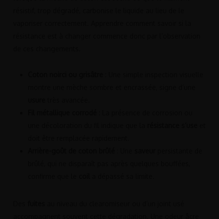
résistif, trop dégradé, carbonise le liquide au lieu de le
vaporiser correctement. Apprendre comment savoir si la
résistance est à changer commence donc par l’observation
de ces changements.
Coton noirci ou grisâtre
: Une simple inspection visuelle
montre une mèche sombre et encrassée, signe d’une
usure
très avancée.
Fil métallique corrodé
: La présence de corrosion ou
une décoloration du fil indique que la
résistance s’use
et
doit être remplacée rapidement.
Arrière-goût de coton brûlé
: Une
saveur
persistante de
brûlé, qui ne disparaît pas après quelques bouffées,
confirme que le
coil
a dépassé sa limite.
Des
fuites
au niveau du clearomiseur ou d’un joint usé
accompagnent souvent cette dégradation. Une odeur âcre