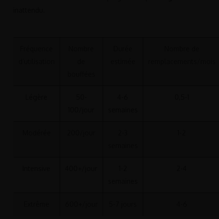
inattendu.
Fréquence
Nombre
Durée
Nombre de
d’utilisation
de
estimée
remplacements/mois
bouffées
Légère
50-
4-6
0,5-1
100/jour
semaines
Modérée
200/jour
2-3
1-2
semaines
Intensive
400+/jour
1-2
2-4
semaines
Extrême
600+/jour
5-7 jours
4-6