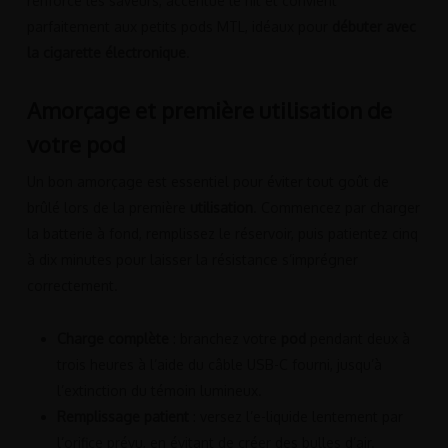
renforce les saveurs, accentue le hit et convient
parfaitement aux petits pods MTL, idéaux pour
débuter avec
la cigarette électronique
.
Amorçage et première utilisation de
votre pod
Un bon amorçage est essentiel pour éviter tout goût de
brûlé lors de la première
utilisation
. Commencez par charger
la batterie à fond, remplissez le réservoir, puis patientez cinq
à dix minutes pour laisser la résistance s’imprégner
correctement.
Charge complète
: branchez votre
pod
pendant deux à
trois heures à l’aide du câble USB-C fourni, jusqu’à
l’extinction du témoin lumineux.
Remplissage patient
: versez l’e-liquide lentement par
l’orifice prévu, en évitant de créer des bulles d’air.