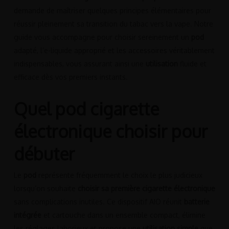
demande de maîtriser quelques principes élémentaires pour
réussir pleinement sa transition du tabac vers la vape. Notre
guide vous accompagne pour choisir sereinement un
pod
adapté, l’e-liquide approprié et les accessoires véritablement
indispensables, vous assurant ainsi une
utilisation
fluide et
efficace dès vos premiers instants.
Quel pod cigarette
électronique choisir pour
débuter
Le
pod
représente fréquemment le choix le plus judicieux
lorsqu’on souhaite
choisir sa première cigarette électronique
sans complications inutiles. Ce dispositif AIO réunit
batterie
intégrée
et cartouche dans un ensemble compact, élimine
les réglages laborieux et propose une
utilisation simple
que