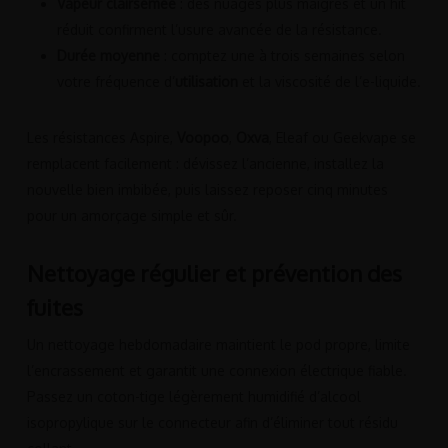
Vapeur clairsemée
: des nuages plus maigres et un hit
réduit confirment l’usure avancée de la résistance.
Durée moyenne
: comptez une à trois semaines selon
votre fréquence d’
utilisation
et la viscosité de l’e-liquide.
Les résistances Aspire,
Voopoo
,
Oxva
, Eleaf ou Geekvape se
remplacent facilement : dévissez l’ancienne, installez la
nouvelle bien imbibée, puis laissez reposer cinq minutes
pour un amorçage simple et sûr.
Nettoyage régulier et prévention des
fuites
Un nettoyage hebdomadaire maintient le pod propre, limite
l’encrassement et garantit une connexion électrique fiable.
Passez un coton-tige légèrement humidifié d’alcool
isopropylique sur le connecteur afin d’éliminer tout résidu