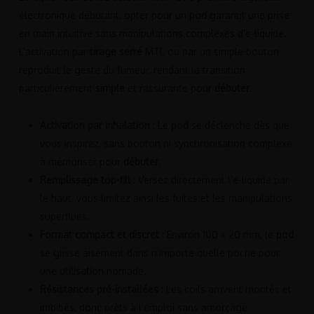
électronique débutant, opter pour un
pod
garantit une prise
en main intuitive sans manipulations complexes d’e-liquide.
L’activation par
tirage serré
MTL ou par un simple bouton
reproduit le geste du fumeur, rendant la transition
particulièrement
simple
et rassurante pour
débuter
.
Activation par inhalation
: Le
pod
se déclenche dès que
vous inspirez, sans bouton ni synchronisation complexe
à mémoriser pour
débuter
.
Remplissage top-fill
: Versez directement l’e-liquide par
le haut, vous limitez ainsi les fuites et les manipulations
superflues.
Format compact et discret
: Environ 100 × 20 mm, le
pod
se glisse aisément dans n’importe quelle poche pour
une
utilisation
nomade.
Résistances pré-installées
: Les coils arrivent montés et
imbibés, donc prêts à l’emploi sans amorçage