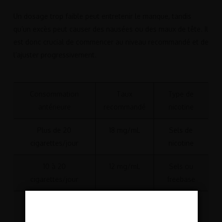
Un dosage trop faible peut entretenir le manque, tandis
qu’un excès peut causer des nausées ou des maux de tête. Il
est donc crucial de commencer au niveau recommandé et de
l’ajuster progressivement.
Consommation
Taux
Type de
antérieure
recommandé
nicotine
Plus de 20
18 mg/mL
Sels de
cigarettes/jour
nicotine
10 à 20
12 mg/mL
Sels ou
cigarettes/jour
freebase
Moins de 10
6 mg/mL
Freebase
cigarettes/jour