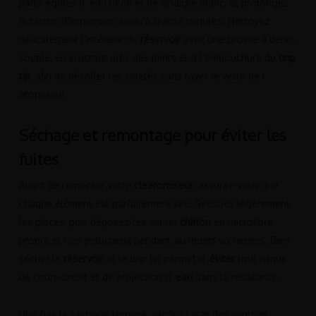
parts égales d’ eau tiède et de vinaigre blanc, et prolongez
le temps d’immersion jusqu’à quinze minutes. Nettoyez
délicatement l’intérieur du
réservoir
avec une brosse à dents
souple, en insistant près des joints et à l’embouchure du
drip
tip
, afin de décoller les saletés sans rayer le verre de l’
atomiseur.
Séchage et remontage pour éviter les
fuites
Avant de remonter votre
clearomiseur
, assurez-vous que
chaque élément est parfaitement sec. Secouez légèrement
les pièces, puis déposez-les sur un
chiffon
en microfibre
propre et non pelucheux pendant au moins six heures. Bien
sécher le
réservoir
et le drip tip permet d’
éviter
tout risque
de court-circuit et de projection d’
eau
dans la résistance.
Une fois le séchage terminé, vérifiez l’état des joints et