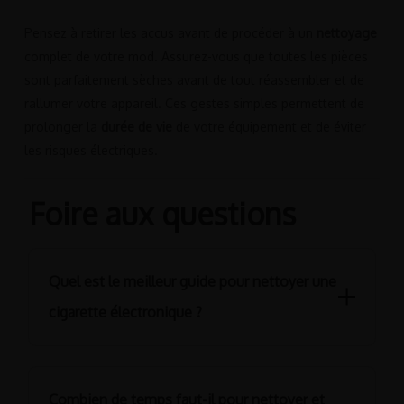
Pensez à retirer les accus avant de procéder à un
nettoyage
complet de votre mod. Assurez-vous que toutes les pièces
sont parfaitement sèches avant de tout réassembler et de
rallumer votre appareil. Ces gestes simples permettent de
prolonger la
durée de vie
de votre équipement et de éviter
les risques électriques.
Foire aux questions
Quel est le meilleur guide pour nettoyer une
cigarette électronique ?
Le
guide
idéal suit une méthode progressive en trois
étapes bien distinctes. Chaque jour, commencez par
Combien de temps faut-il pour nettoyer et