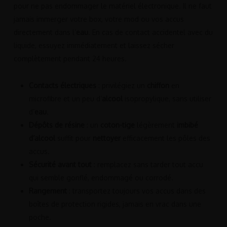
pour ne pas endommager le matériel électronique. Il ne faut
jamais immerger votre box, votre mod ou vos accus
directement dans l’
eau
. En cas de contact accidentel avec du
liquide, essuyez immédiatement et laissez sécher
complètement pendant 24 heures.
Contacts électriques
: privilégiez un
chiffon
en
microfibre et un peu d’
alcool
isopropylique, sans utiliser
d’
eau
.
Dépôts de résine
: un
coton-tige
légèrement
imbibé
d’alcool
suffit pour
nettoyer
efficacement les pôles des
accus.
Sécurité avant tout
: remplacez sans tarder tout accu
qui semble gonflé, endommagé ou corrodé.
Rangement
: transportez toujours vos accus dans des
boîtes de protection rigides, jamais en vrac dans une
poche.