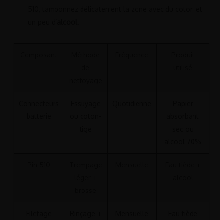
510, tamponnez délicatement la zone avec du coton et
un peu d’
alcool
.
Composant
Méthode
Fréquence
Produit
de
utilisé
nettoyage
Connecteurs
Essuyage
Quotidienne
Papier
batterie
ou coton-
absorbant
tige
sec ou
alcool 70%
Pin 510
Trempage
Mensuelle
Eau tiède +
léger +
alcool
brosse
Filetage
Rinçage +
Mensuelle
Eau tiède