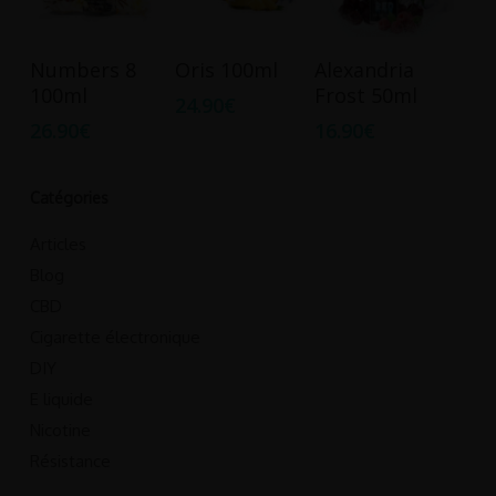
Ajouter Au
Ajouter Au
Ajouter Au
Numbers 8
Oris 100ml
Alexandria
Panier
Panier
Panier
100ml
Frost 50ml
24.90
€
26.90
€
16.90
€
Catégories
Articles
Blog
CBD
Cigarette électronique
DIY
E liquide
Nicotine
Résistance