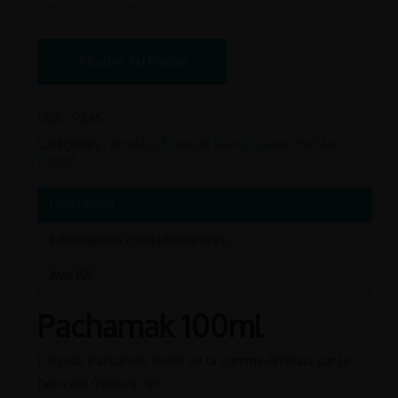
Ajouter Au Panier
UGS :
9846
Catégories :
Artefact
,
E liquide 100ml
,
Saveur fruitées
fraîche
Description
Informations complémentaires
Avis (0)
Pachamak 100ml
E liquide Pachamak 100ml de la gamme Artefact par le
fabricant français Lips.