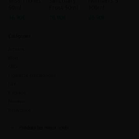
Miss Tikkles
Sanctuary
Numbers 5
Panier
Panier
Panier
50ml
Frost 50ml
100ml
16.90
€
16.90
€
26.90
€
Catégories
Articles
Blog
CBD
Cigarette électronique
DIY
E liquide
Nicotine
Résistance
Produits les mieux notés