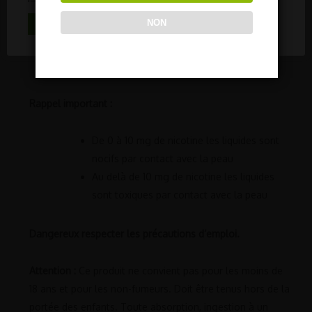
au monde, vous pouvez connaitre directement en
NON
ACCEPTER TOUT
ligne toutes les informations concernant la
fabrication de votre produit
Origine France Garantie
Rappel important :
De 0 à 10 mg de nicotine les liquides sont
nocifs par contact avec la peau
Au delà de 10 mg de nicotine les liquides
sont toxiques par contact avec la peau
Dangereux respecter les précautions d’emploi.
Attention :
Ce produit ne convient pas pour les moins de
18 ans et pour les non-fumeurs. Doit être tenus hors de la
portée des enfants. Toute absorption, ingestion à un