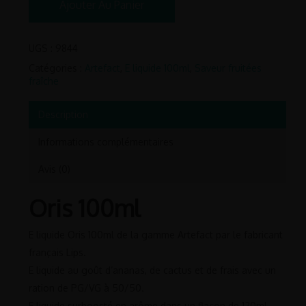
Ajouter Au Panier
UGS :
9844
Catégories :
Artefact
,
E liquide 100ml
,
Saveur fruitées
fraîche
Description
Informations complémentaires
Avis (0)
Oris 100ml
E liquide Oris 100ml de la gamme Artefact par le fabricant
français Lips.
E liquide au goût d’ananas, de cactus et de frais avec un
ration de PG/VG à 50/50.
E liquide surboosté en arôme dans un flacon de 120ml