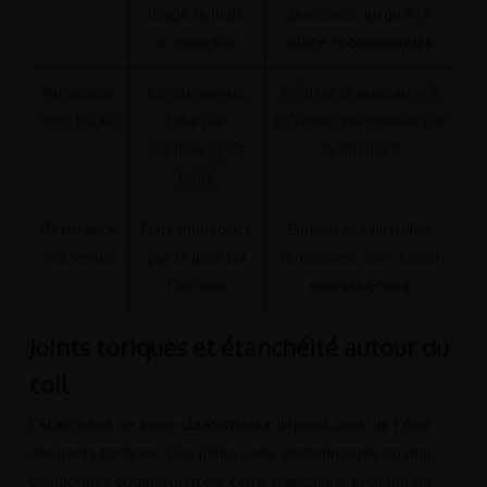
tirage humide
puissance jusqu’à la
et glouglou
plage recommandée
Puissance
Coton poreux,
Réduire la puissance à
trop haute
fuite par
la valeur préconisée par
l’airflow, goût
le fabricant
brûlé
Résistance
Fuite immédiate
Enlever et réinstaller
mal vissée
par le joint ou
fermement sans forcer
l’airflow
excessivement
Joints toriques et étanchéité autour du
coil
L’étanchéité de votre
clearomiseur
dépend aussi de l’état
des joints toriques. Des joints usés, endommagés ou mal
positionnés compromettent cette étanchéité, engendrant