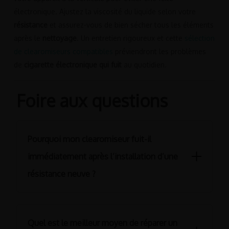
électronique. Ajustez la viscosité du liquide selon votre
résistance
et assurez-vous de bien sécher tous les éléments
après le
nettoyage
. Un entretien rigoureux et cette
sélection
de clearomiseurs compatibles
préviendront les problèmes
de
cigarette électronique qui fuit
au quotidien.
Foire aux questions
Pourquoi mon clearomiseur fuit-il
immédiatement après l’installation d’une
résistance neuve ?
Lorsqu’un clearomiseur fuit juste après un
changement de
résistance
, cela est souvent dû à une mauvaise
Quel est le meilleur moyen de réparer un
imprégnation du coton interne. Il est essentiel de déposer