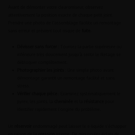
Avant de démonter votre clearomiseur, observez
attentivement la position exacte de chaque petit joint.
Prendre une photo de l’assemblage facilite un remontage
sans erreur et prévient tout risque de
fuite
.
Dévisser sans forcer
: Tournez la partie supérieure ou
inférieure très doucement jusqu’à sentir le filetage se
débloquer complètement.
Photographier les joints
: Une simple photo avant
démontage garantit un remontage facilité et sans
stress.
Vérifier chaque pièce
: Examinez systématiquement le
pyrex, les joints, la
cheminée
et la
résistance
pour
identifier rapidement l’origine du problème.
Un
réservoir
endommagé peut laisser le e-liquide s’échapper
en raison de la
pression
interne. De minuscules éclats de