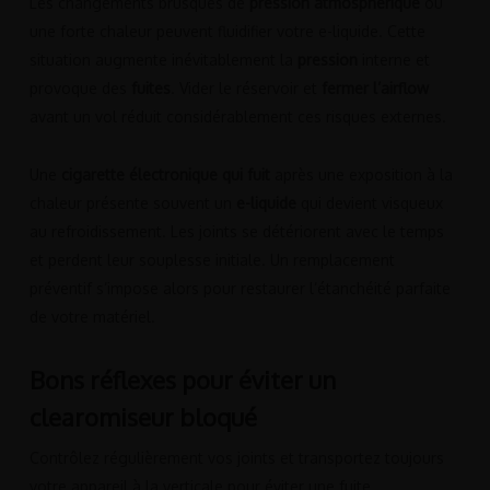
Les changements brusques de
pression atmosphérique
ou
une forte chaleur peuvent fluidifier votre e-liquide. Cette
situation augmente inévitablement la
pression
interne et
provoque des
fuites
. Vider le réservoir et
fermer l’airflow
avant un vol réduit considérablement ces risques externes.
Une
cigarette électronique qui fuit
après une exposition à la
chaleur présente souvent un
e-liquide
qui devient visqueux
au refroidissement. Les joints se détériorent avec le temps
et perdent leur souplesse initiale. Un remplacement
préventif s’impose alors pour restaurer l’étanchéité parfaite
de votre matériel.
Bons réflexes pour éviter un
clearomiseur bloqué
Contrôlez régulièrement vos joints et transportez toujours
votre appareil à la verticale pour éviter une fuite