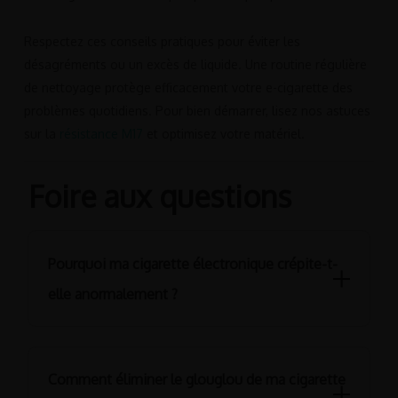
Respectez ces conseils pratiques pour éviter les
désagréments ou un excès de liquide. Une routine régulière
de nettoyage protège efficacement votre e-cigarette des
problèmes quotidiens. Pour bien démarrer, lisez nos astuces
sur la
résistance M17
et optimisez votre matériel.
Foire aux questions
Pourquoi ma cigarette électronique crépite-t-
elle anormalement ?
Vous vous demandez parfois pourquoi ma cigarette
électronique crépite de manière aussi anormale. Ce
Comment éliminer le glouglou de ma cigarette
problème provient généralement d’un manque de liquide