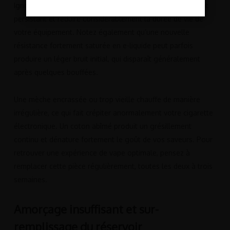
Ignorer ces spécifications techniques peut générer un bruit
persistant et réduire considérablement la durée de vie de
votre équipement. Notez également qu’une nouvelle
résistance fortement saturée en e-liquide peut parfois
produire un léger bruit initial, qui disparaît généralement
après quelques bouffées.
Une mèche encrassée ou trop vieille chauffe de manière
irrégulière, ce qui fait crépiter anormalement votre cigarette
électronique. Un coton abîmé produit un grésillement
continu et dénature fortement le goût de vos saveurs. Pour
retrouver une expérience de vape optimale, pensez à
remplacer cette pièce régulièrement, toutes les deux à trois
semaines.
Amorçage insuffisant et sur-
remplissage du réservoir