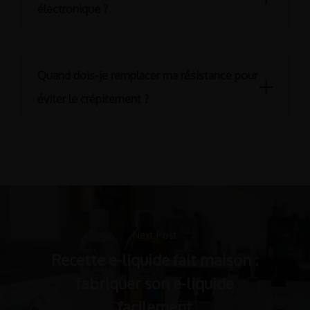
dans le réservoir ou d’une puissance inadaptée en watts. Si
électronique ?
la cigarette électronique crépite encore après vérification,
remplacez simplement votre résistance défectueuse.
Un bruit de glouglou provient bien souvent d’une
accumulation de condensation dans votre matériel. Pour y
Quand dois-je remplacer ma résistance pour
remédier, montez légèrement la puissance de quelques
watts afin de mieux vaporiser le e-liquide. N’hésitez pas à
éviter le crépitement ?
nettoyer régulièrement la cheminée avec un coton-tige
pour retirer toute cette condensation gênante.
Il faut changer la résistance toutes les deux à six semaines
selon votre fréquence d’utilisation. Votre cigarette
électronique crépite-t-elle de plus en plus, avec des pertes
de saveurs ou des fuites régulières ? Pour limiter ce
crépitement désagréable, choisissez un modèle robuste
comme la
résistance micro TFV4
.
Next Post
Recette e-liquide fait maison :
fabriquer son e-liquide
facilement