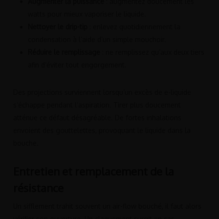
Augmenter la puissance
: augmentez doucement les
watts pour mieux vaporiser le liquide.
Nettoyer le drip-tip
: enlevez quotidiennement la
condensation à l’aide d’un simple mouchoir.
Réduire le remplissage
: ne remplissez qu’aux deux tiers
afin d’éviter tout engorgement.
Des projections surviennent lorsqu’un excès de e-liquide
s’échappe pendant l’aspiration. Tirer plus doucement
atténue ce défaut désagréable. De fortes inhalations
envoient des gouttelettes, provoquant le liquide dans la
bouche.
Entretien et remplacement de la
résistance
Un sifflement trahit souvent un air-flow bouché, il faut alors
vérifier son ouverture. Un claquement surgit en cas