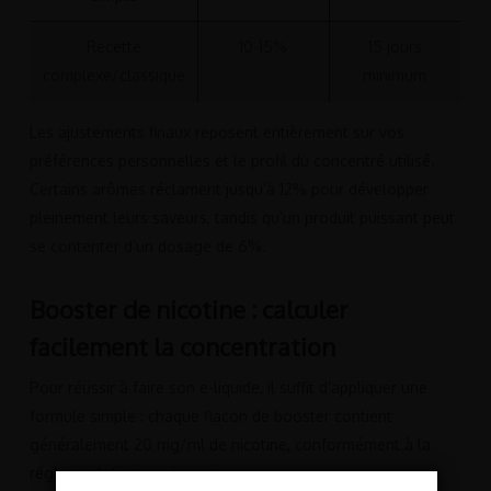
Recette
10-15%
15 jours
complexe/classique
minimum
Les ajustements finaux reposent entièrement sur vos
préférences personnelles et le profil du concentré utilisé.
Certains arômes réclament jusqu’à 12% pour développer
pleinement leurs saveurs, tandis qu’un produit puissant peut
se contenter d’un dosage de 6%.
Booster de nicotine : calculer
facilement la concentration
Pour réussir à faire son e-liquide, il suffit d’appliquer une
formule simple : chaque flacon de booster contient
généralement 20 mg/ml de nicotine, conformément à la
réglementation en vigueur.