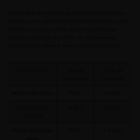
Un taux élevé de propylène glycol permet d’utiliser moins
d’arômes, car ce glycol transporte efficacement les saveurs.
À l’inverse, une base riche en glycérine végétale peut
nécessiter un dosage plus élevé, car cette substance
végétale tend à réduire et adoucir l’intensité des goûts.
Type de recette
Dosage
Temps de
recommandé
maturation
Arôme fruité simple
8-12%
2-3 jours
Mélange fruité
10-15%
2-7 jours
complexe
Recette gourmande
8-12%
7-15 jours
simple