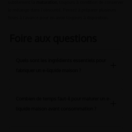
subtilement la
maturation
, toujours à condition de conserver
le mélange dans l’obscurité. Pensez à préparer plusieurs
fioles à l’avance pour en avoir toujours à disposition.
Foire aux questions
Quels sont les ingrédients essentiels pour
fabriquer un e-liquide maison ?
Pour créer votre e-liquide maison, vous avez besoin de
quatre ingrédients fondamentaux :
Combien de temps faut-il pour maturer un e-
liquide maison avant consommation ?
Du propylène glycol (PG)
De la glycérine végétale (VG) qui constituent la base
La durée de maturation dépend principalement du type de
neutre