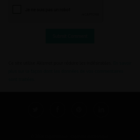
Ce site utilise Akismet pour réduire les indésirables.
En savoir
plus sur la façon dont les données de vos commentaires
sont traitées
.
twitter
facebook
pinterest
linkedin
© 2026 Cigatronique - Cigarette électronique.