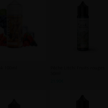
Ajouter Au Panier
Ajouter Au Panier
k 100ml
Pêche Litchi Fruits rouges
50ml
21.90
€