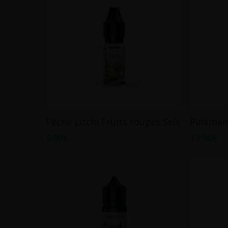
Ce
Choix Des Options
Pêche Litchi Fruits rouges Sels
Pinkman
produit
5.90
€
19.90
€
a
plusieurs
variations.
Les
options
peuvent
être