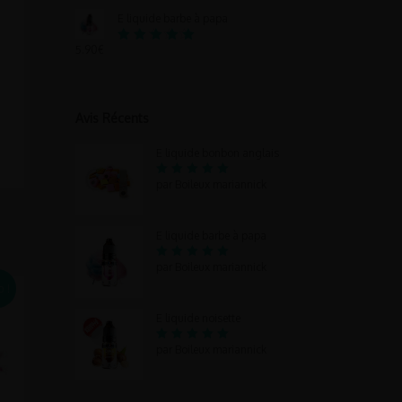
5.00
sur 5
E liquide barbe à papa
5.90
€
Note
5.00
sur 5
Avis Récents
E liquide bonbon anglais
5
par Boileux mariannick
Note
sur 5
E liquide barbe à papa
5
par Boileux mariannick
Note
sur 5
 !
E liquide noisette
5
par Boileux mariannick
Note
sur 5