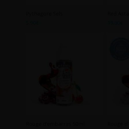
produit
Ce
Choix Des Options
Pythagore Sels
Red Asta
produit
5.90
€
19.90
€
a
plusieurs
variations.
Les
options
peuvent
être
choisies
sur
la
page
du
produit
Ajouter Au Panier
Rouge d’embarras 50ml
Rouge d