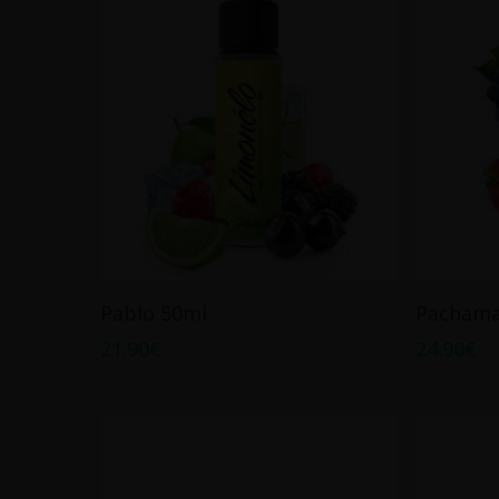
Ajouter Au Panier
Pablo 50ml
Pachama
21.90
€
24.90
€