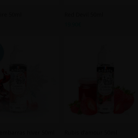
Ajouter Au Panier
Ajouter Au Panier
ire 50ml
Red Devil 50ml
19.90
€
Ajouter Au Panier
Ajouter Au Panier
’embarras hiver 50ml
Rubis d’amour 50ml