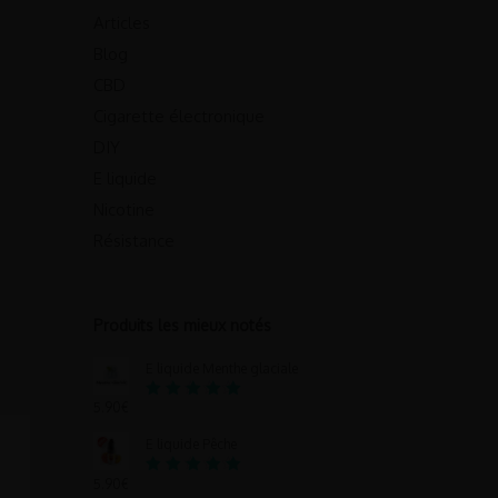
Articles
Blog
CBD
Cigarette électronique
DIY
E liquide
Nicotine
Résistance
Produits les mieux notés
E liquide Menthe glaciale
5.90
€
Note
5.00
sur 5
E liquide Pêche
5.90
€
Note