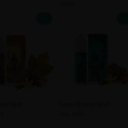
19.90
€
Promo !
Promo
Ajouter Au Panier
Ajouter Au Panier
lend 50ml
Sagas Original 50ml
5
€
8.45
€
16.90
€