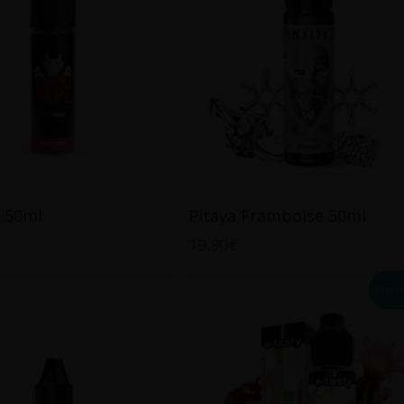
Ajouter Au Panier
Ajouter Au Panier
 50ml
Pitaya Framboise 50ml
19.90
€
Promo