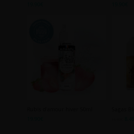
19.90
€
19.90
€
Ajouter Au Panier
Rubis d’amour hiver 50ml
Sagas B
19.90
€
8.4
16.90
€