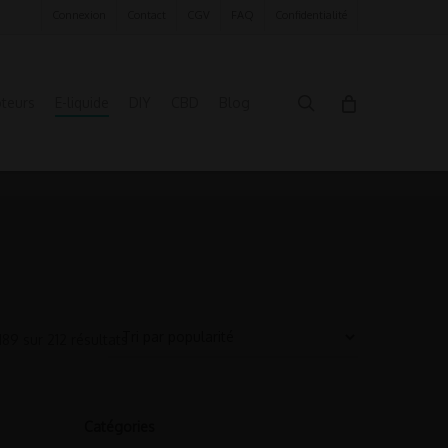
Connexion
Contact
CGV
FAQ
Confidentialité
search
oteurs
E-liquide
DIY
CBD
Blog
89 sur 212 résultats
Catégories