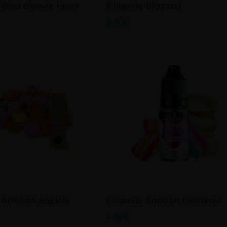
Choix Des Options
Choix Des Options
 Bleu d’envie Hiver
E liquide Blizzard
produit
5.90
€
a
plusieurs
variations.
Les
options
peuvent
être
choisies
sur
la
page
du
produit
Ce
Choix Des Options
Choix Des Options
e bonbon anglais
E liquide Bonbon Carnaval
produit
5.90
€
a