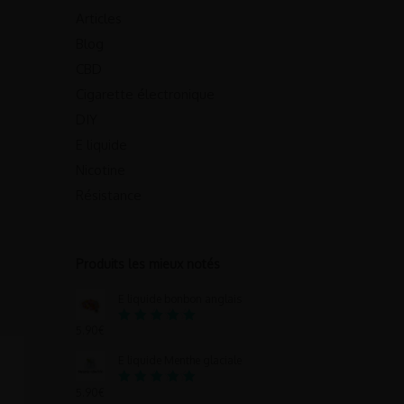
Articles
Blog
CBD
Cigarette électronique
DIY
E liquide
Nicotine
Résistance
Produits les mieux notés
E liquide bonbon anglais
5.90
€
Note
5.00
sur 5
E liquide Menthe glaciale
5.90
€
Note