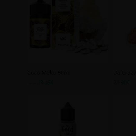
Ajouter Au Panier
Coco Moko 50ml
Da Crazy
8.45
€
21.90
€
16.90
€