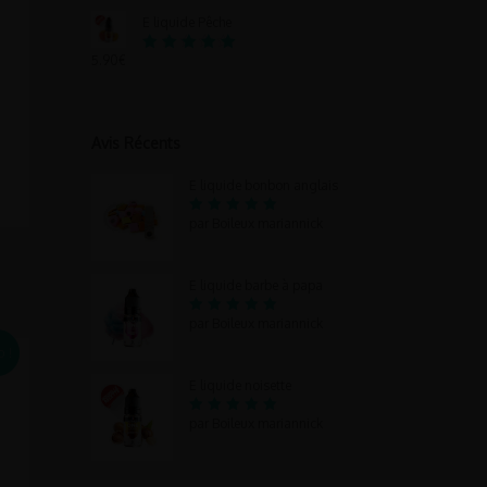
5.00
sur 5
E liquide Pêche
5.90
€
Note
5.00
sur 5
Avis Récents
E liquide bonbon anglais
5
par Boileux mariannick
Note
sur 5
E liquide barbe à papa
5
par Boileux mariannick
Note
sur 5
 !
E liquide noisette
5
par Boileux mariannick
Note
sur 5