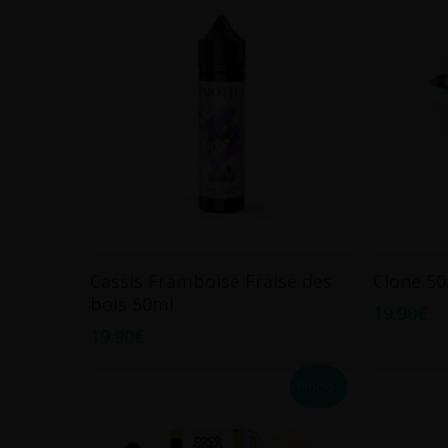
Ajouter Au Panier
Cassis Framboise Fraise des
Clone 5
bois 50ml
19.90
€
19.90
€
Promo !