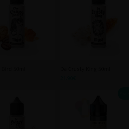
Ajouter Au Panier
Ajouter Au Panier
 Bird 50ml
Da Crusty King 50ml
21.90
€
Promo