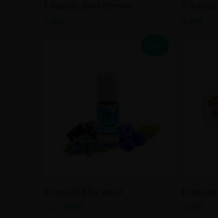
Choix Des Options
E liquide Bleu d’envie
E liquide
produit
produit
5.90
€
5.90
€
a
a
plusieurs
plusieurs
Promo !
variations.
variations.
Les
Les
options
options
peuvent
peuvent
être
être
choisies
choisies
sur
sur
la
la
page
page
du
du
produit
produit
Ce
Ce
Choix Des Options
E liquide blue devil
E liquid
produit
produit
2.95
€
5.90
€
a
a
5.90
€