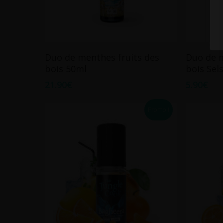
Ce
Ajouter Au Panier
Duo de menthes fruits des
Duo de 
produit
bois 50ml
bois Sel
a
21.90
€
5.90
€
plusieurs
variations.
Promo !
Les
options
peuvent
être
choisies
sur
la
page
du