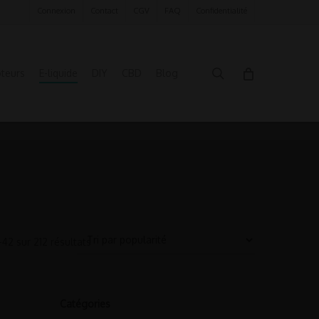
Connexion
Contact
CGV
FAQ
Confidentialité
search
oteurs
E-liquide
DIY
CBD
Blog
42 sur 212 résultats
Catégories