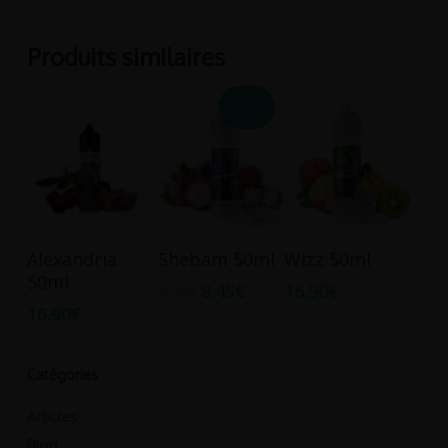
Produits similaires
Promo !
Ajouter Au
Ajouter Au
Ajouter Au
Alexandria
Shebam 50ml
Wizz 50ml
Panier
Panier
Panier
50ml
8.45
€
16.90
€
16.90
€
16.90
€
Catégories
Articles
Blog