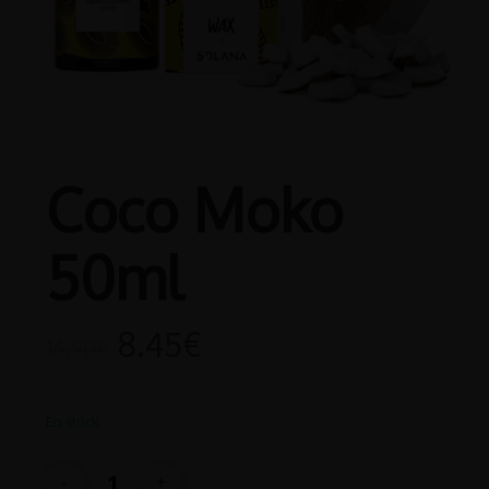
Coco Moko
50ml
8.45
€
16.90
€
En stock