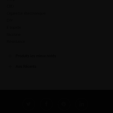
CBD
Cigarette électronique
DIY
E liquide
Nicotine
Résistance
Produits les mieux notés
Avis Récents
twitter
facebook
pinterest
linkedin