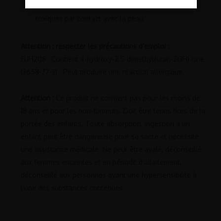
Au delà de 10 mg de nicotine les liquides sont
toxiques par contact avec la peau
Attention : respecter les précautions d’emploi :
EUH208 : Contient 4-hydroxy-2,5-dimethylfuran-2(3H)-one
(3658-77-3) . Peut produire une réaction allergique.
Attention :
Ce produit ne convient pas pour les moins de
18 ans et pour les non-fumeurs. Doit être tenus hors de la
portée des enfants. Toute absorption, ingestion à un
enfant peut être dangereuse pour sa santé et nécessite
une assistance médicale. Ne peut être avalé, déconseillé
aux femmes enceintes et en période d’allaitement,
déconseillé aux personnes ayant une hypersensibilité à
l’une des substances contenues.