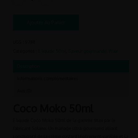
Ajouter Au Panier
UGS :
9788
Catégories :
E liquide 50ml
,
Saveur gourmande
,
Wax
Description
Informations complémentaires
Avis (0)
Coco Moko 50ml
E liquide Coco Moko 50ml de la gamme Wax par le
fabricant Solana. Un mariage ultra-gourmand alliant
l’onctuosité de la crème custard légèrement vanillée et la