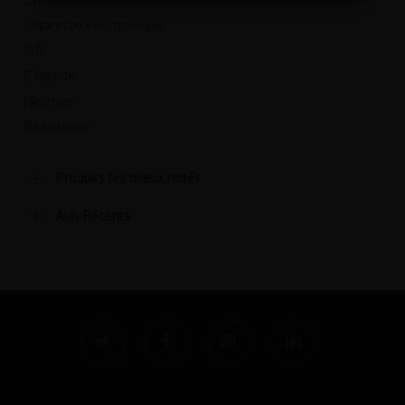
Cigarette électronique
DIY
E liquide
Nicotine
Résistance
Produits les mieux notés
Avis Récents
twitter
facebook
pinterest
linkedin