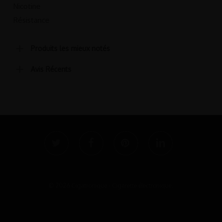
Nicotine
Résistance
Produits les mieux notés
Avis Récents
twitter
facebook
pinterest
linkedin
© 2026 Cigatronique - Cigarette électronique.