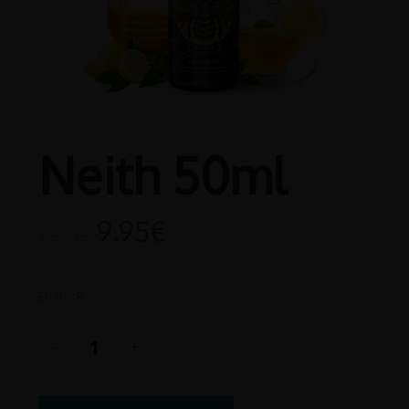
Neith 50ml
9.95
€
19.90
€
En stock