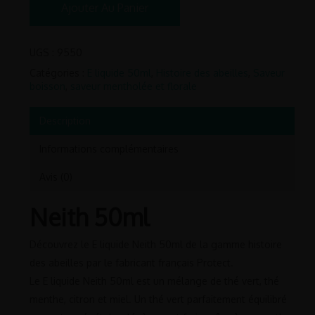
Ajouter Au Panier
UGS :
9550
Catégories :
E liquide 50ml
,
Histoire des abeilles
,
Saveur
boisson
,
saveur mentholée et florale
Description
Informations complémentaires
Avis (0)
Neith 50ml
Découvrez le E liquide Neith 50ml de la gamme histoire
des abeilles par le fabricant français Protect.
Le E liquide Neith 50ml est un mélange de thé vert, thé
menthe, citron et miel. Un thé vert parfaitement équilibré