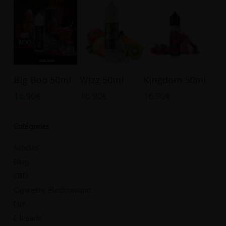
Ajouter Au
Ajouter Au
Ajouter Au
Big Boo 50ml
Wizz 50ml
Kingdom 50ml
Panier
Panier
Panier
16.90
€
16.90
€
16.90
€
Catégories
Articles
Blog
CBD
Cigarette électronique
DIY
E liquide