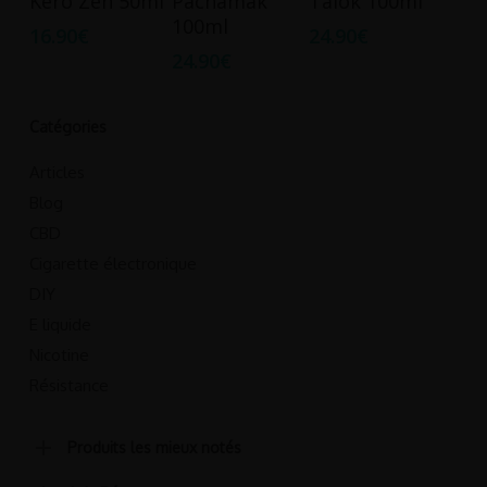
Kero Zen 50ml
Pachamak
Talok 100ml
Panier
Panier
Panier
100ml
16.90
€
24.90
€
24.90
€
Catégories
Articles
Blog
CBD
Cigarette électronique
DIY
E liquide
Nicotine
Résistance
Produits les mieux notés