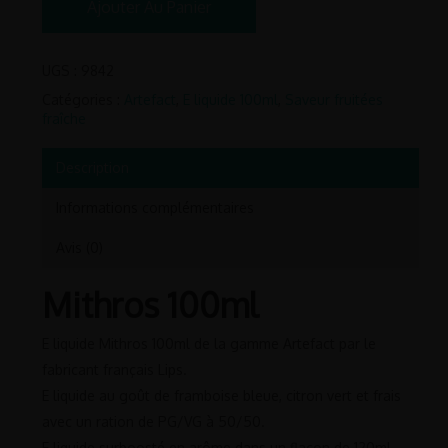
Ajouter Au Panier
UGS :
9842
Catégories :
Artefact
,
E liquide 100ml
,
Saveur fruitées
fraîche
Description
Informations complémentaires
Avis (0)
Mithros 100ml
E liquide Mithros 100ml de la gamme Artefact par le
fabricant français Lips.
E liquide au goût de framboise bleue, citron vert et frais
avec un ration de PG/VG à 50/50.
E liquide surboosté en arôme dans un flacon de 120ml