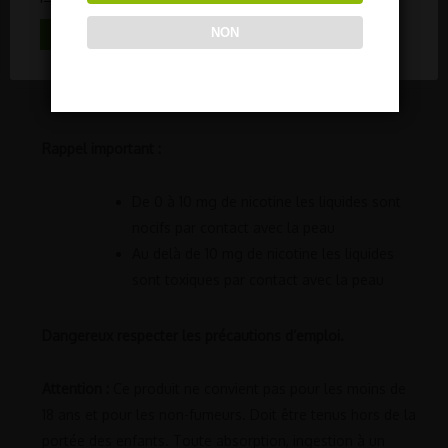
au monde, vous pouvez connaitre directement en
NON
ACCEPTER TOUT
ligne toutes les informations concernant la
fabrication de votre produit
Origine France Garantie
Rappel important :
De 0 à 10 mg de nicotine les liquides sont
nocifs par contact avec la peau
Au delà de 10 mg de nicotine les liquides
sont toxiques par contact avec la peau
Dangereux respecter les précautions d’emploi.
Attention :
Ce produit ne convient pas pour les moins de
18 ans et pour les non-fumeurs. Doit être tenus hors de la
portée des enfants. Toute absorption, ingestion à un