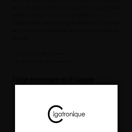
bleue. Chaque bouffée vous transportera dans un monde
d’intense fraîcheur et de douceur fruitée !
E.liquide 50 ml sans nicotine prêt-à-booster – Contenant
de 75 ml vous permettant de booster votre E liquide en
nicotine.
1
Booster
: 3mg environ
2
Boosters
: 6mg environ
Fiche technique du E liquide
Goût : Frais, fruité
Ratio PG/VG : 50/50
Contenance : 50ml dans un contenant de 75ml
Conseils de conservation