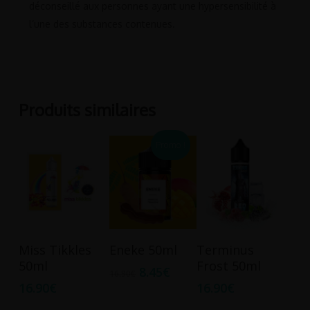
déconseillé aux personnes ayant une hypersensibilité à
l’une des substances contenues.
Produits similaires
Promo !
Ajouter Au
Ajouter Au
Ajouter Au
Miss Tikkles
Eneke 50ml
Terminus
Panier
Panier
Panier
50ml
Frost 50ml
8.45
€
16.90
€
16.90
€
16.90
€