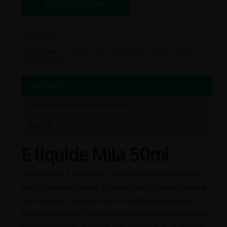
Ajouter Au Panier
UGS :
10126
Catégories :
E liquide 50ml
,
Limonelo
,
Saveur boisson
,
Saveur fruitée
Description
Informations complémentaires
Avis (0)
E liquide Mila 50ml
Découvrez le E liquide Mila 50ml de la gamme Limonelo
par le fabricant français Cooking Cloud. E liquide fruité au
goût de cerise, de citron vert et de framboise bleue.
Explorez les délices fruités de Mila, fusion audacieuse de
cerise succulente, de citron vert acidulé et de framboise