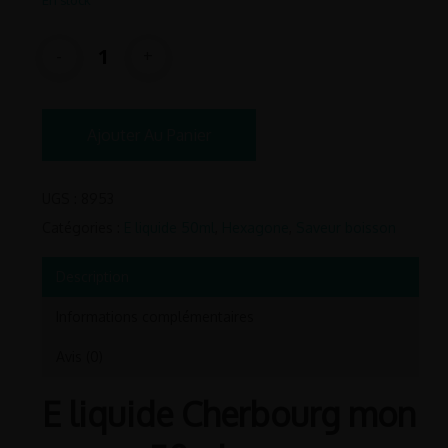
En stock
Ajouter Au Panier
UGS :
8953
Catégories :
E liquide 50ml
,
Hexagone
,
Saveur boisson
Description
Informations complémentaires
Avis (0)
E liquide Cherbourg mon