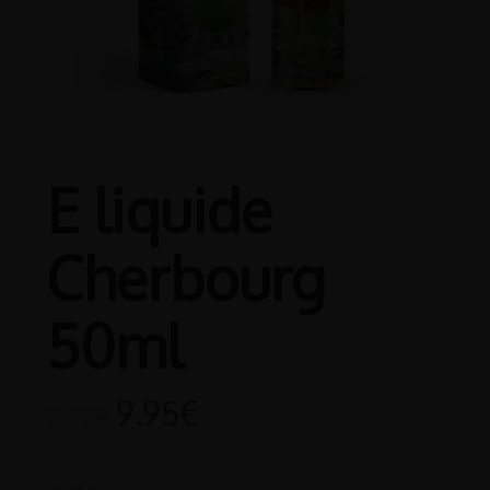
E liquide
Cherbourg
50ml
9.95
€
19.90
€