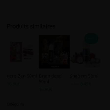
Produits similaires
Promo !
Ajouter Au
Ajouter Au
Ajouter Au
Kero Zen 50ml
Brain dead
Shebam 50ml
Panier
Panier
Panier
50ml
16.90
€
8.45
€
16.90
€
16.90
€
Catégories