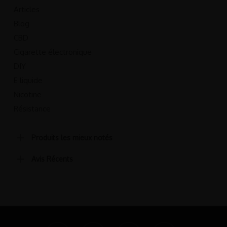
Articles
Blog
CBD
Cigarette électronique
DIY
E liquide
Nicotine
Résistance
Produits les mieux notés
Avis Récents
twitter
facebook
pinterest
linkedin