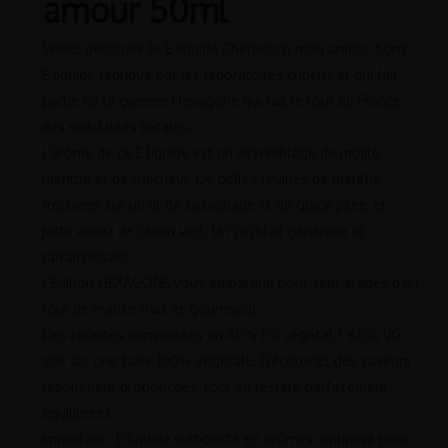
amour 50ml
Venez découvrir le E liquide Cherbourg mon amour 50ml.
E liquide fabriqué par les laboratoires curieux et qui fait
partie de la gamme Hexagone qui fait le tour de France
des spécialités locales.
L’arôme de ce E liquide est un assemblage de mojito
menthe et de fraicheur. De belles feuilles de menthe
froissées sur un lit de cassonade et de glace pilée, et
juste assez de citron vert. Un cocktail généreux et
rafraichissant.
L’Édition HEXAGONE vous embarque pour sept étapes d’un
tour de France frais et gourmand.
Des recettes composées en 40% PG végétal / 60% VG,
soit sur une base 100% végétale. Découvrez des saveurs
résolument prononcées, tout en restant parfaitement
équilibrées.
Important : E-liquide surboosté en arômes, optimisé pour