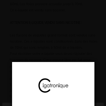
60ml. Les fioles peuvent accueillir jusqu’à 70ml.
Ce e-liquide est vendu sans booster.
ATTENTION E-LIQUIDE VENDU SANS NICOTINE :
Les flacons de eliquides grand format sont vendus sans
nicotine. Ces e-liquides sont conditionnés dans des fioles
de 70ml qui sont remplies à 50ml de e-liquides.
Pour nicotiner votre e-liquide vous devez rajouter des
boosters de nicotine. Cette espace libre est fait pour
accueillir vos boosters.
Si vous souhaitez faire du 0mg de nicotine : vous devez
ajouter une fiole de base en 0mg
Si vous souhaitez faire du 3mg de nicotine : vous devez
ajouter
un booster
en 20mg
Si vous souhaitez faire du 6mg de nicotine : vous devez
ajouter
deux boosters
en 20mg