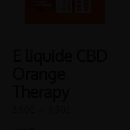
E liquide CBD
Orange
Therapy
Plage
3.90
€
–
9.90
€
de
prix :
Taux de CBD