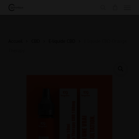
Menu
Skip
.
to
search
main
content
Accueil
CBD
E-liquide CBD
E liquide CBD Orange
Therapy