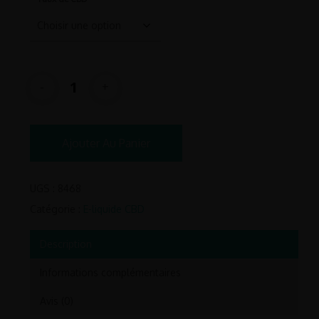
3.90€
à
9.90€
Ajouter Au Panier
UGS :
8468
Catégorie :
E-liquide CBD
Description
Informations complémentaires
Avis (0)