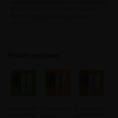
entraîner une légère somnolence, il est donc déconseillé
de vaper un e-liquide au CBD avant de conduire ou
d’effectuer une tâche nécessitant une attention
particulière.
Produits similaires
Ce
Ce
Ce
Choix Des
Choix Des
Choix Des
E liquide CBD
E liquide CBD
E liquide CBD
produit
produit
produit
Options
Options
Options
Lemon Haze
Cassis
Tabac Blond
a
a
a