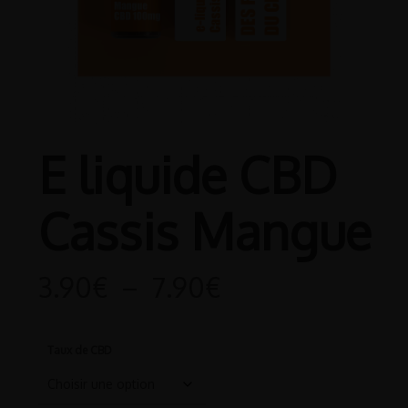
E liquide CBD
Cassis Mangue
Plage
3.90
€
–
7.90
€
de
prix :
Taux de CBD
3.90€
à