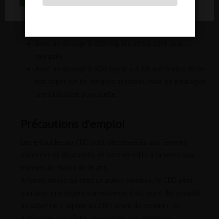
Avec un dosage à 100 mg vous pouvez vaper sur la
durée comme sur de courtes sessions, pour des
effets légers.
Avec un dosage à 300 mg, les effets sont plus
marqués
Avec un dosage à 500 mg et + il est préférable de ne
pas vaper sur de longues sessions, mais de privilégier
une utilisation ponctuelle.
Précautions d’emploi
Les e-liquides au CBD sont déconseillés aux femmes
enceintes et allaitantes, et sont interdits à la vente aux
mineurs de moins de 18 ans.
A fortes doses ou chez un public sensible, le CBD peut
entraîner une légère somnolence, il est donc déconseillé
de vaper un e-liquide au CBD avant de conduire ou
d’effectuer une tâche nécessitant une attention