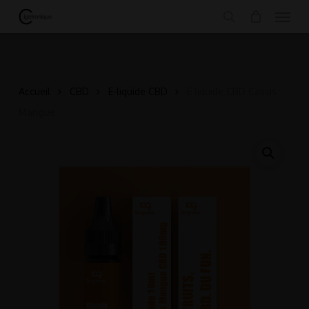
Menu
Skip
.
to
search
main
content
Accueil
CBD
E-liquide CBD
E liquide CBD Cassis
Mangue