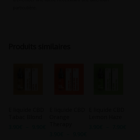
particulière.
Produits similaires
Ce
Ce
Ce
Choix Des
Choix Des
Choix Des
E liquide CBD
E liquide CBD
E liquide CBD
produit
produit
produit
Options
Options
Options
Tabac Blond
Orange
Lemon Haze
a
a
a
Therapy
Plage
Plag
3.90
€
–
9.90
€
3.90
€
–
7.90
€
plusieurs
plusieurs
plusieurs
de
de
Plage
3.90
€
–
9.90
€
variations.
variations.
variations.