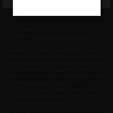
Porter des gants et des lunettes de protection lors
de la fabrication de vos E liquide.
Conserver à l’abri de la lumière et à une température
inférieure à 20°C.
Conserver hors de portée des enfants et des
animaux.
Attention :
Ce produit ne convient pas pour les moins de
18 ans et pour les non-fumeurs. Doit être tenus hors de la
portée des enfants. Toute absorption, ingestion à un
enfant peut être dangereuse pour sa santé et nécessite
une assistance médicale. Ne peut être avalé, déconseillé
aux femmes enceintes et en période d’allaitement,
déconseillé aux personnes ayant une hypersensibilité à
l’une des substances contenues.
Important : Cet arôme est sous forme concentré il ne doit