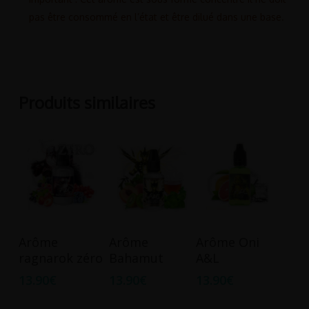
pas être consommé en l’état et être dilué dans une base.
Produits similaires
Ajouter Au
Ajouter Au
Ajouter Au
Arôme
Arôme
Arôme Oni
Panier
Panier
Panier
ragnarok zéro
Bahamut
A&L
13.90
€
13.90
€
13.90
€