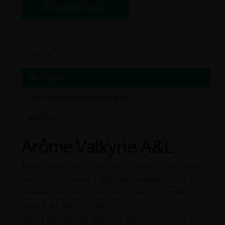
Ajouter Au Panier
UGS :
8223
Catégorie :
Concentré A&L Ultimate
Description
Informations complémentaires
Avis (0)
Arôme Valkyrie A&L
Arôme Valkyrie par le fabricant arôme et liquide. Arôme à
base de fruits rouges à dominance framboise et de
fraicheur. Cet arôme saura plaire à ceux qui aiment les
goûts fruité, sucré et frais.
Vous le trouverez en 30ml pour prolonger le plaisir car ce