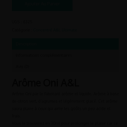
Ajouter Au Panier
UGS :
6325
Catégorie :
Concentré A&L Ultimate
Description
Informations complémentaires
Avis (0)
Arôme Oni A&L
Arôme Oni par le fabricant arôme et liquide. Arôme à base
de citron vert, d’agrumes et légèrement glacé. Cet arôme
saura plaire à ceux qui aime les goûts un peu acide et
frais.
Vous le trouverez en 30ml pour prolonger le plaisir car ce