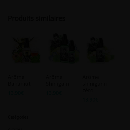
Produits similaires
Ajouter Au
Ajouter Au
Ajouter Au
Arôme
Arôme
Arôme
Panier
Panier
Panier
Bahamut
Shinigami
shinigami
zéro
13.90
€
13.90
€
13.90
€
Catégories
Articles