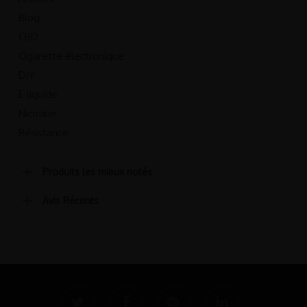
Blog
CBD
Cigarette électronique
DIY
E liquide
Nicotine
Résistance
Produits les mieux notés
Avis Récents
twitter
facebook
pinterest
linkedin