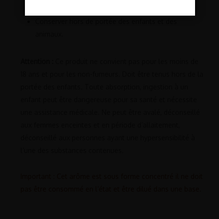
inférieure à 20°C.
Conserver hors de portée des enfants et des
animaux.
Attention :
Ce produit ne convient pas pour les moins de
18 ans et pour les non-fumeurs. Doit être tenus hors de la
portée des enfants. Toute absorption, ingestion à un
enfant peut être dangereuse pour sa santé et nécessite
une assistance médicale. Ne peut être avalé, déconseillé
aux femmes enceintes et en période d’allaitement,
déconseillé aux personnes ayant une hypersensibilité à
l’une des substances contenues.
Important : Cet arôme est sous forme concentré il ne doit
pas être consommé en l’état et être dilué dans une base.