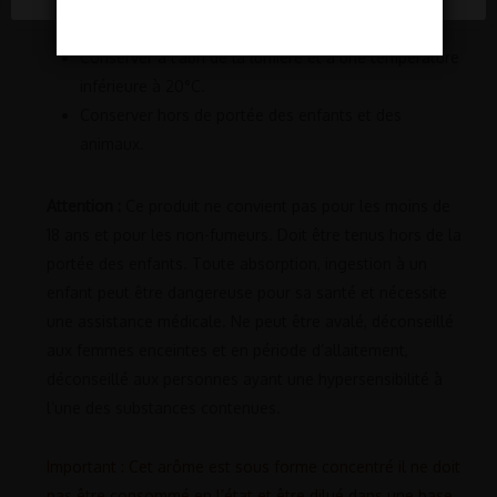
de la fabrication de vos E liquide.
Conserver à l’abri de la lumière et à une température
inférieure à 20°C.
Conserver hors de portée des enfants et des
animaux.
Attention :
Ce produit ne convient pas pour les moins de
18 ans et pour les non-fumeurs. Doit être tenus hors de la
portée des enfants. Toute absorption, ingestion à un
enfant peut être dangereuse pour sa santé et nécessite
une assistance médicale. Ne peut être avalé, déconseillé
aux femmes enceintes et en période d’allaitement,
déconseillé aux personnes ayant une hypersensibilité à
l’une des substances contenues.
Important : Cet arôme est sous forme concentré il ne doit
pas être consommé en l’état et être dilué dans une base.