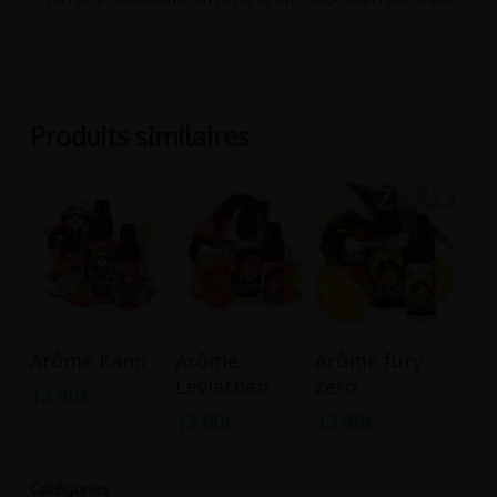
Produits similaires
Ajouter Au
Ajouter Au
Ajouter Au
Arôme Kami
Arôme
Arôme fury
Panier
Panier
Panier
Leviathan
zero
13.90
€
13.90
€
13.90
€
Catégories