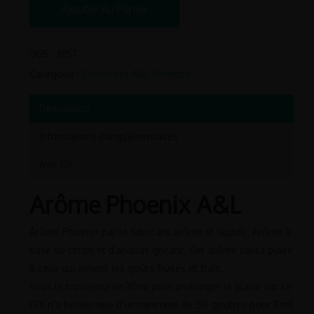
Ajouter Au Panier
UGS :
8157
Catégorie :
Concentré A&L Ultimate
Description
Informations complémentaires
Avis (0)
Arôme Phoenix A&L
Arôme Phoenix par le fabricant arôme et liquide. Arôme à
base de citron et d’ananas givrant. Cet arôme saura plaire
à ceux qui aiment les goûts fruités et frais.
Vous le trouverez en 30ml pour prolonger le plaisir car ce
DIY n’a besoin que d’un minimum de 50 gouttes pour 10ml