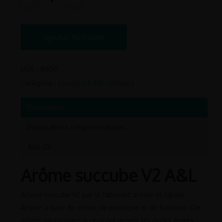
Ajouter Au Panier
UGS :
6600
Catégorie :
Concentré A&L Ultimate
Description
Informations complémentaires
Avis (0)
Arôme succube V2 A&L
Arôme succube V2 par le fabricant arôme et liquide.
Arôme à base de citron, de pastèque et de fraicheur. Cet
arôme saura plaire à ceux qui aiment les goûts fruités