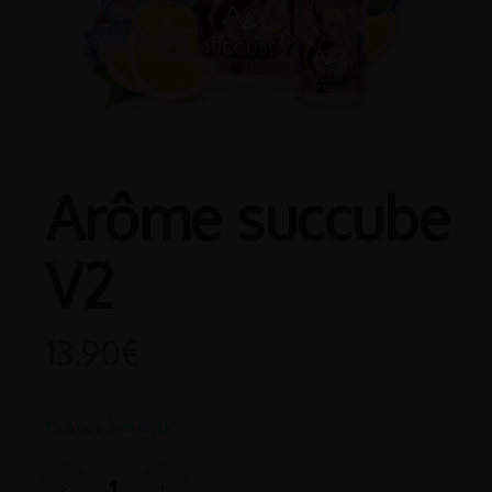
Arôme succube
V2
13.90
€
Plus que 2 en stock