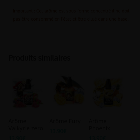
Important : Cet arôme est sous forme concentré il ne doit
pas être consommé en l’état et être dilué dans une base.
Produits similaires
Ajouter Au
Ajouter Au
Ajouter Au
Arôme
Arôme Fury
Arôme
Panier
Panier
Panier
Valkyrie zero
Phoenix
13.90
€
13.90
€
13.90
€