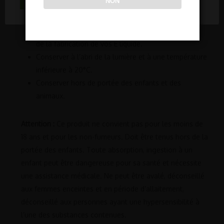
NON
ACCEPTER TOUT
Conseils de sécurité
Porter des gants et des lunettes de protection lors
de la fabrication de vos E liquide.
Conserver à l’abri de la lumière et à une température
inférieure à 20°C.
Conserver hors de portée des enfants et des
animaux.
Attention :
Ce produit ne convient pas pour les moins de
18 ans et pour les non-fumeurs. Doit être tenus hors de la
portée des enfants. Toute absorption, ingestion à un
enfant peut être dangereuse pour sa santé et nécessite
une assistance médicale. Ne peut être avalé, déconseillé
aux femmes enceintes et en période d’allaitement,
déconseillé aux personnes ayant une hypersensibilité à
l’une des substances contenues.