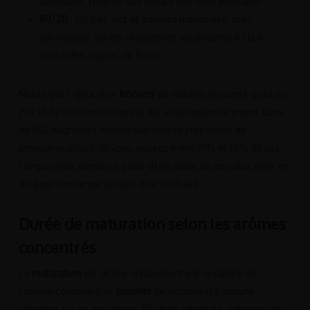
atténuées, réservé aux setups sub-ohm puissants.
80/20
: Hit très fort et saveurs maximales, mais
déconseillé sur les résistances supérieures à 1 Ω à
cause des risques de fuites.
Notez que l’ajout d’un
booster
de nicotine (souvent dosé en
PG) et de l’arôme concentré (lui aussi majoritairement dans
du PG) augmente mécaniquement la proportion de
propylène glycol. Si vous ajoutez entre 10% et 15% de ces
composants, pensez à partir d’une base un peu plus riche en
VG pour conserver le ratio final souhaité.
Durée de maturation selon les arômes
concentrés
La
maturation
est dictée uniquement par la nature de
l’arôme concentré; le
booster
de nicotine n’a aucune
influence sur ce processus. En règle générale, prévoyez de