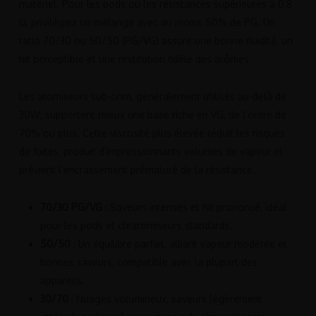
matériel. Pour les pods ou les résistances supérieures à 0,8
Ω, privilégiez un mélange avec au moins 50% de PG. Un
ratio 70/30 ou 50/50 (PG/VG) assure une bonne fluidité, un
hit perceptible et une restitution fidèle des arômes.
Les atomiseurs sub-ohm, généralement utilisés au-delà de
30W, supportent mieux une base riche en VG, de l’ordre de
70% ou plus. Cette viscosité plus élevée réduit les risques
de fuites, produit d’impressionnants volumes de vapeur et
prévient l’encrassement prématuré de la résistance.
70/30 PG/VG
: Saveurs intenses et hit prononcé, idéal
pour les pods et clearomiseurs standards.
50/50
: Un équilibre parfait, alliant vapeur modérée et
bonnes saveurs, compatible avec la plupart des
appareils.
30/70
: Nuages volumineux, saveurs légèrement