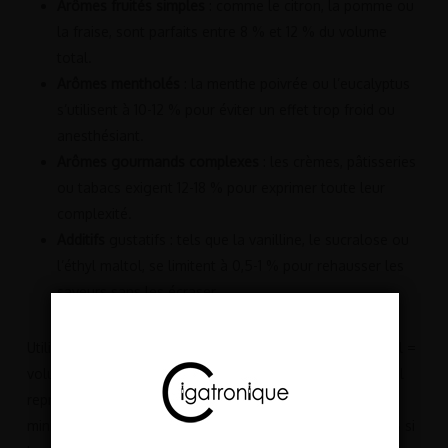
Arômes fruités simples
: comme le citron, la pomme ou
la fraise, sont parfaits entre 8 % et 12 % du volume
total.
Arômes mentholés
: la menthe poivrée ou l’eucalyptus
s’utilisent à 10-12 % pour éviter un effet trop froid ou
anesthésiant.
Arômes gourmands complexes
: les crèmes, pâtisseries
ou tabacs exigent 12-18 % pour exprimer toute leur
complexité.
Additifs
gustatifs : tels que la vanilline, le sucralose ou
l’éthyl maltol, se limitent à 0,5-1 % pour rehausser les
saveurs sans les écraser.
Utilisez cette formule simple : pourcentage × volume total =
volume d’arôme concentré. Par exemple, 10 % dans 60 ml
représente 6 ml. Commencez toujours au pourcentage
minimal recommandé et augmentez par paliers de 1 à 2 % si