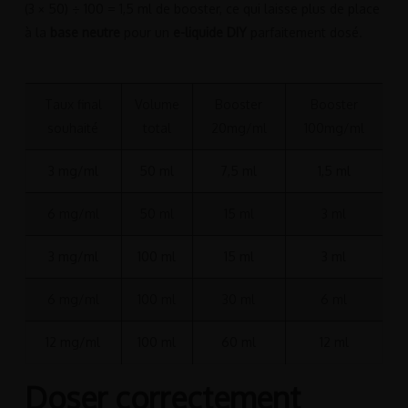
(3 × 50) ÷ 100 = 1,5 ml de booster, ce qui laisse plus de place
à la
base neutre
pour un
e-liquide DIY
parfaitement dosé.
Taux final
Volume
Booster
Booster
souhaité
total
20mg/ml
100mg/ml
3 mg/ml
50 ml
7,5 ml
1,5 ml
6 mg/ml
50 ml
15 ml
3 ml
3 mg/ml
100 ml
15 ml
3 ml
6 mg/ml
100 ml
30 ml
6 ml
12 mg/ml
100 ml
60 ml
12 ml
Doser correctement