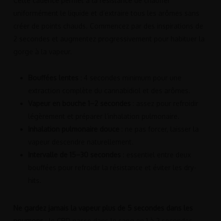
Cette cadence permet à la résistance de chauffer
uniformément le liquide et d’extraire tous les arômes sans
créer de points chauds. Commencez par des inspirations de
2 secondes et augmentez progressivement pour habituer la
gorge à la vapeur.
Bouffées lentes
: 4 secondes minimum pour une
extraction complète du cannabidiol et des arômes.
Vapeur en bouche 1–2 secondes
: assez pour refroidir
légèrement et préparer l’inhalation pulmonaire.
Inhalation pulmonaire douce
: ne pas forcer, laisser la
vapeur descendre naturellement.
Intervalle de 15–30 secondes
: essentiel entre deux
bouffées pour refroidir la résistance et éviter les dry-
hits.
Ne gardez jamais la vapeur plus de 5 secondes dans les
poumons
: le CBD passe dans le sang en 1 à 2 secondes,