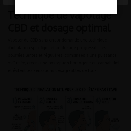
utilisateurs qui attestent sa fiabilité et son efficacité réelle.
Technique de vapotage
CBD et dosage optimal
Vapoter du CBD sans erreur demande une technique
d’inhalation spécifique et un dosage progressif. Des
bouffées lentes et régulières, combinées à une puissance
maîtrisée, créent une absorption homogène du cannabidiol
et évitent les sensations désagréables de toux.