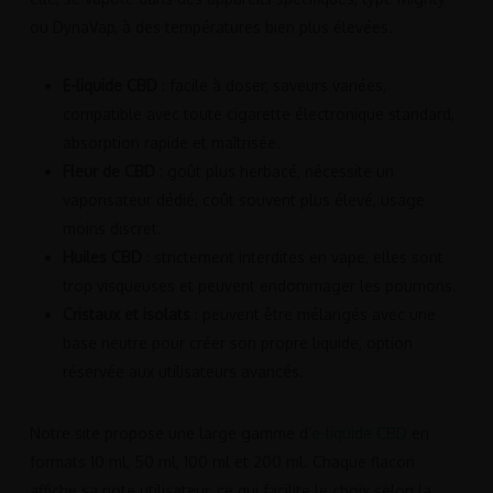
ou DynaVap, à des températures bien plus élevées.
E-liquide CBD
: facile à doser, saveurs variées,
compatible avec toute cigarette électronique standard,
absorption rapide et maîtrisée.
Fleur de CBD
: goût plus herbacé, nécessite un
vaporisateur dédié, coût souvent plus élevé, usage
moins discret.
Huiles CBD
: strictement interdites en vape, elles sont
trop visqueuses et peuvent endommager les poumons.
Cristaux et isolats
: peuvent être mélangés avec une
base neutre pour créer son propre liquide, option
réservée aux utilisateurs avancés.
Notre site propose une large gamme d’
e-liquide CBD
en
formats 10 ml, 50 ml, 100 ml et 200 ml. Chaque flacon
affiche sa note utilisateur, ce qui facilite le choix selon la