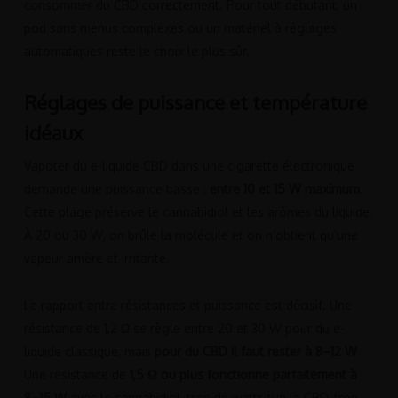
consommer du CBD correctement. Pour tout débutant, un
pod sans menus complexes ou un matériel à réglages
automatiques reste le choix le plus sûr.
Réglages de puissance et température
idéaux
Vapoter du e-liquide CBD dans une cigarette électronique
demande une puissance basse :
entre 10 et 15 W maximum
.
Cette plage préserve le cannabidiol et les arômes du liquide.
À 20 ou 30 W, on brûle la molécule et on n’obtient qu’une
vapeur amère et irritante.
Le rapport entre résistances et puissance est décisif. Une
résistance de 1,2 Ω se règle entre 20 et 30 W pour du e-
liquide classique, mais
pour du CBD il faut rester à 8–12 W
.
Une résistance de
1,5 Ω ou plus fonctionne parfaitement à
8–15 W
avec le cannabidiol, trop de watts tue le CBD, trop