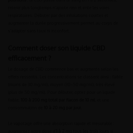
retenir plus longtemps n’ajoute rien et irrite les voies
respiratoires. Débuter par des inhalations courtes et
augmenter la durée progressivement permet au corps de
s’adapter sans toux ni inconfort.
Comment doser son liquide CBD
efficacement ?
Le dosage de CBD commence bas et augmente selon les
effets ressentis. Les concentrations se classent ainsi : faible
(moins de 30 mg/ml), moyen (30–50 mg/ml), très élevé
(plus de 50 mg/ml). Pour débuter, optez pour un liquide
faible,
100 à 200 mg total par flacon de 10 ml
, et une
consommation de
10 à 20 mg par jour
.
Le vapotage offre une absorption rapide et mesurable :
augmentez votre dose d’
1 à 2 mg tous les trois jours
si