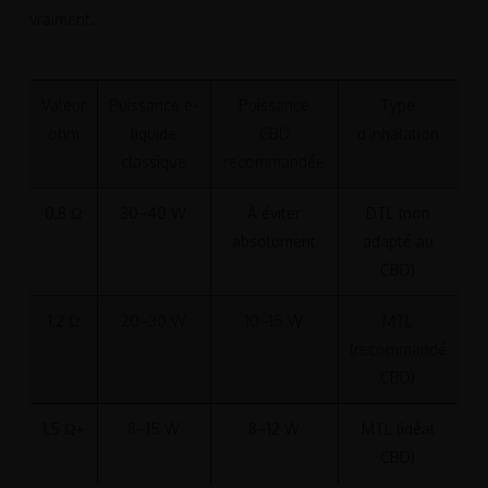
vraiment.
Valeur
Puissance e-
Puissance
Type
ohm
liquide
CBD
d’inhalation
classique
recommandée
0,8 Ω
30–40 W
À éviter
DTL (non
absolument
adapté au
CBD)
1,2 Ω
20–30 W
10–15 W
MTL
(recommandé
CBD)
1,5 Ω+
8–15 W
8–12 W
MTL (idéal
CBD)