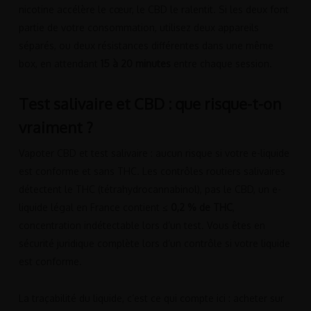
nicotine accélère le cœur, le CBD le ralentit. Si les deux font
partie de votre consommation, utilisez deux appareils
séparés, ou deux résistances différentes dans une même
box, en attendant
15 à 20 minutes
entre chaque session.
Test salivaire et CBD : que risque-t-on
vraiment ?
Vapoter CBD et test salivaire : aucun risque si votre e-liquide
est conforme et sans THC. Les contrôles routiers salivaires
détectent le THC (tétrahydrocannabinol), pas le CBD, un e-
liquide légal en France contient
≤ 0,2 % de THC
,
concentration indétectable lors d’un test. Vous êtes en
sécurité juridique complète lors d’un contrôle si votre liquide
est conforme.
La traçabilité du liquide, c’est ce qui compte ici : acheter sur