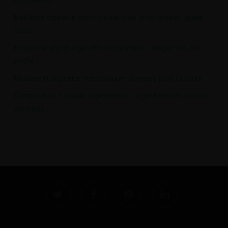
Meilleure cigarette électronique pour gros fumeur : guide
2026
Propylène glycol cigarette électronique : danger réel ou
mythe ?
Nicotine et cigarette électronique : dangers pour la santé
Composition e-liquide réglementée : ingrédients et arômes
autorisés
twitter
facebook
pinterest
linkedin