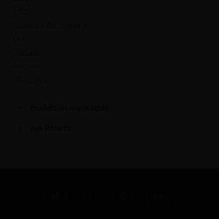
CBD
Cigarette électronique
DIY
E liquide
Nicotine
Résistance
Produits les mieux notés
Avis Récents
twitter
facebook
pinterest
linkedin