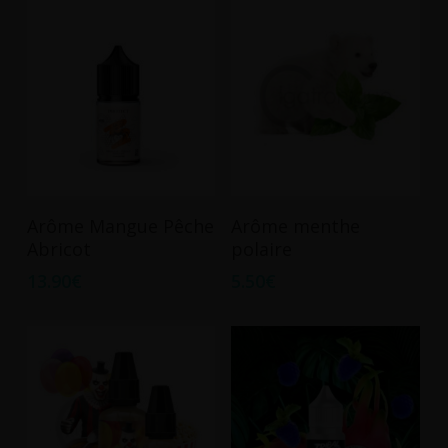
Ajouter Au Panier
Ajouter Au Panier
Arôme Mangue Pêche
Arôme menthe
Abricot
polaire
13.90
€
5.50
€