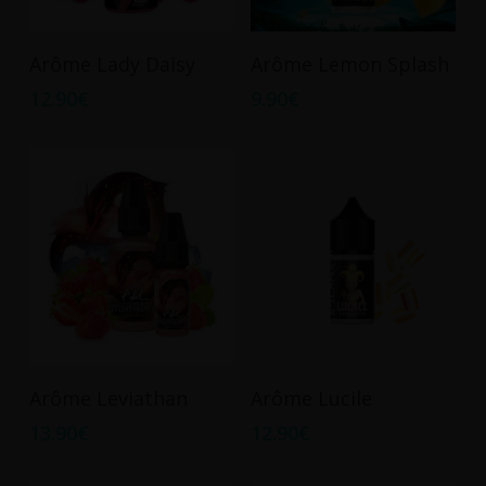
Ajouter Au Panier
Ajouter Au Panier
Arôme Lady Daisy
Arôme Lemon Splash
12.90
€
9.90
€
Ajouter Au Panier
Ajouter Au Panier
Arôme Leviathan
Arôme Lucile
13.90
€
12.90
€