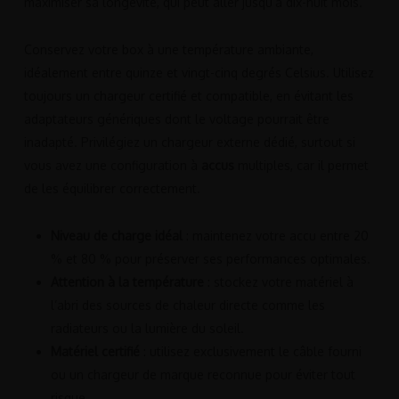
maximiser sa longévité, qui peut aller jusqu’à dix-huit mois.
Conservez votre box à une température ambiante,
idéalement entre quinze et vingt-cinq degrés Celsius. Utilisez
toujours un chargeur certifié et compatible, en évitant les
adaptateurs génériques dont le voltage pourrait être
inadapté. Privilégiez un chargeur externe dédié, surtout si
vous avez une configuration à
accus
multiples, car il permet
de les équilibrer correctement.
Niveau de charge idéal
: maintenez votre accu entre 20
% et 80 % pour préserver ses performances optimales.
Attention à la température
: stockez votre matériel à
l’abri des sources de chaleur directe comme les
radiateurs ou la lumière du soleil.
Matériel certifié
: utilisez exclusivement le câble fourni
ou un chargeur de marque reconnue pour éviter tout
risque.