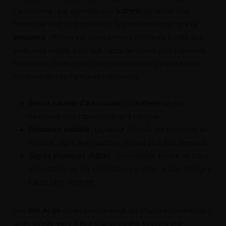
l’autonomie : par exemple, une
batterie
qui tenait cinq
heures ne tient plus que deux. Si vous remarquez que la
puissance
affichée est constamment inférieure à celle que
vous avez réglée, c’est que l’
accu
ne fournit plus l’intensité
nécessaire. Dans ce cas, un remplacement s’impose pour
retrouver des performances normales.
Baisse notable d’autonomie
: La
batterie
se vide
beaucoup plus rapidement qu’à l’origine.
Puissance instable
: La valeur affichée est inférieure au
réglage, signe que l’
accu
ne répond plus à la demande.
Signes physiques visibles
: Gonflement, fissure ou trace
d’oxydation sur les connecteurs – dans ce cas, changez
l’
accu
sans attendre.
Une
box Aegis
ou un modèle Istick qui affiche « low battery »
alors qu’elle vient d’être chargée trahit souvent une