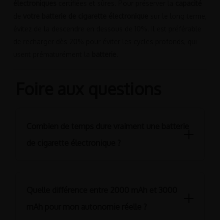
électroniques
certifiées et sûres. Pour préserver la
capacité
de
votre batterie de cigarette électronique
sur le long terme,
évitez de la descendre en dessous de 10%. Il est préférable
de recharger dès 20% pour éviter les cycles profonds, qui
usent prématurément la
batterie
.
Foire aux questions
Combien de temps dure vraiment une batterie
de cigarette électronique ?
En moyenne, la
batterie de cigarette électronique
offre une
durée de vie comprise entre
trois cents et cinq cents cycles
Quelle différence entre 2000 mAh et 3000
de charge
complets. Pour un vapoteur régulier, cela
représente approximativement une utilisation de
douze à
mAh pour mon autonomie réelle ?
dix-huit mois
.