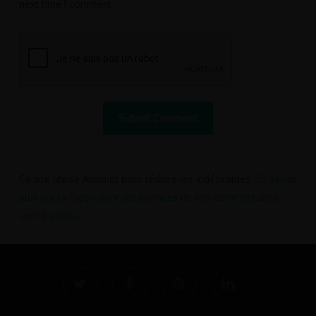
next time I comment.
Ce site utilise Akismet pour réduire les indésirables.
En savoir
plus sur la façon dont les données de vos commentaires
sont traitées
.
twitter
facebook
pinterest
linkedin