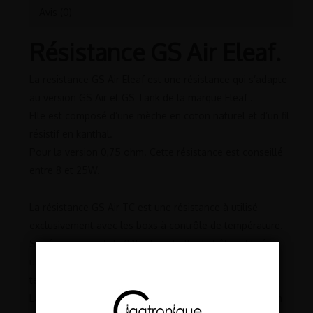
Avis (0)
Résistance GS Air Eleaf.
La resistance GS Air Eleaf est une résistance qui s’adapte
au version GS Air et GS Tank de la marque Eleaf .
Elle est composé d’une mèche en coton naturel et d’un fil
résistif en kanthal.
Pour la version 0,75 ohm. Cette résistance est conseillé
entre 8 et 25W.
La résistance GS Air TC est une résistance à utilisé
exclusivement avec les boxs à contrôle de température.
Sa résistance est de 0,15 ohm et elle doit être utilisé
uniquement avec les boxs ayant le contrôle de
température.
La mèche est en pure coton et le fil de chauffage est en