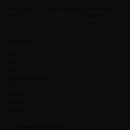
Ce
Choix Des
Ajouter Au
Ajouter Au
Résistance
Pyrex nautilus
Pyrex TF-V8
produit
Options
Panier
Panier
M17
2
Big baby
a
2.90
€
2.90
€
2.90
€
plusieurs
variations.
Les
Catégories
options
Articles
peuvent
Blog
être
CBD
choisies
Cigarette électronique
sur
la
DIY
page
E liquide
du
Nicotine
produit
Résistance
Produits les mieux notés