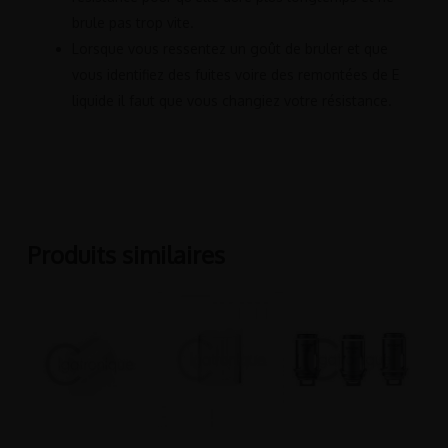
brule pas trop vite.
Lorsque vous ressentez un goût de bruler et que
vous identifiez des fuites voire des remontées de E
liquide il faut que vous changiez votre résistance.
Produits similaires
Ce
Ajouter Au
Ajouter Au
Choix Des