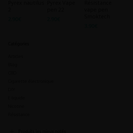
Pyrex nautilus
Pyrex Vape
Résistance
produit
Panier
Panier
Options
2
pen 22
vape pen
a
Smoktech
2.90
€
2.90
€
plusieurs
3.90
€
variations.
Les
options
Catégories
peuvent
Articles
être
Blog
choisies
CBD
sur
Cigarette électronique
la
DIY
page
E liquide
du
produit
Nicotine
Résistance
Produits les mieux notés