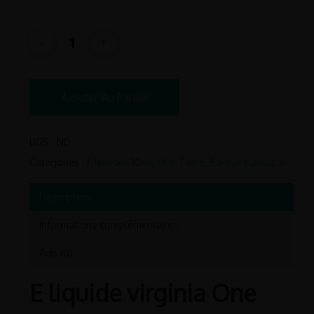
Ajouter Au Panier
UGS :
ND
Catégories :
E liquides 10ml
,
One Taste
,
Saveur classique
Description
Informations complémentaires
Avis (0)
E liquide virginia One