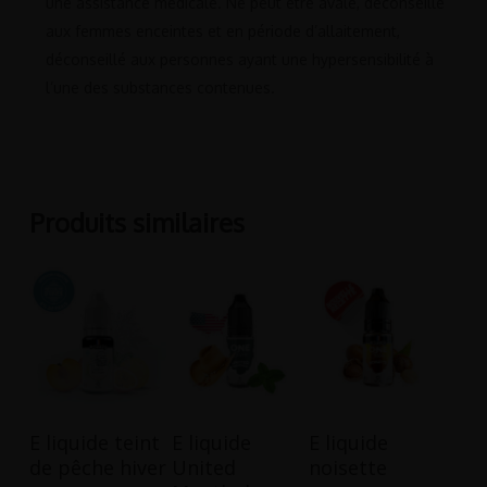
une assistance médicale. Ne peut être avalé, déconseillé
aux femmes enceintes et en période d’allaitement,
déconseillé aux personnes ayant une hypersensibilité à
l’une des substances contenues.
Produits similaires
Ce
Ce
Ce
Choix Des
Choix Des
Choix Des
E liquide teint
E liquide
E liquide
produit
produit
produit
Options
Options
Options
de pêche hiver
United
noisette
a
a
a