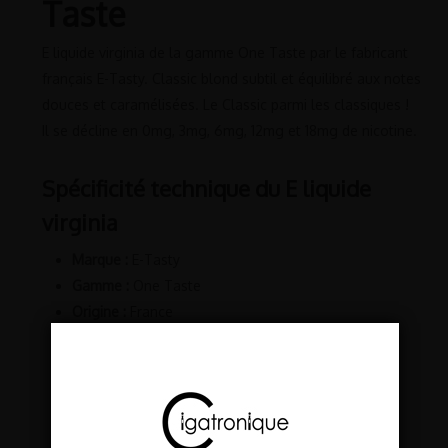
Taste
E liquide virginia de la gamme One Taste par le fabricant
français E-Tasty. Classic blond subtil et équilibré aux notes
douces et caramélisées. Le Classic parmi les classiques !
Il se décline en 0mg, 3mg, 6mg, 12mg et 18mg de nicotine.
Spécificité technique du E liquide
virginia
Marque :
E-Tasty
Gamme :
One Taste
Origine :
France
Saveur :
classique
Contenance :
10 ml
Propylène glycol :
<50%
Glycérine végétal :
<50%