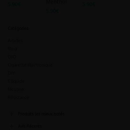
Menthol
5.90
€
5.90
€
plusieurs
plusieurs
plusieurs
5.90
€
variations.
variations.
variations.
Les
Les
Les
options
options
options
Catégories
peuvent
peuvent
peuvent
Articles
être
être
être
Blog
choisies
choisies
choisies
CBD
sur
sur
sur
Cigarette électronique
la
la
la
DIY
page
page
page
du
E liquide
du
du
produit
produit
produit
Nicotine
Résistance
Produits les mieux notés
Avis Récents