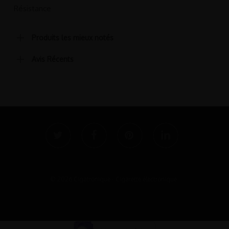
Résistance
Produits les mieux notés
Avis Récents
twitter
facebook
pinterest
linkedin
© 2026 Cigatronique - Cigarette électronique.