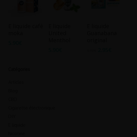
Ce
Ce
Ce
Choix Des
Choix Des
Choix Des
E liquide café
E liquide
E liquide
produit
produit
produit
Options
Options
Options
moka
United
Guanabana
a
a
a
Menthol
original
5.90
€
plusieurs
plusieurs
plusieurs
5.90
€
2.95
€
5.90
€
variations.
variations.
variations.
Les
Les
Les
options
options
options
Catégories
peuvent
peuvent
peuvent
Articles
être
être
être
Blog
choisies
choisies
choisies
CBD
sur
sur
sur
Cigarette électronique
la
la
la
page
page
page
DIY
du
du
du
E liquide
produit
produit
produit
Nicotine