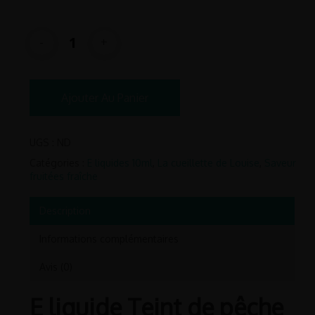
Ajouter Au Panier
UGS :
ND
Catégories :
E liquides 10ml
,
La cueillette de Louise
,
Saveur
fruitées fraîche
Description
Informations complémentaires
Avis (0)
E liquide Teint de pêche