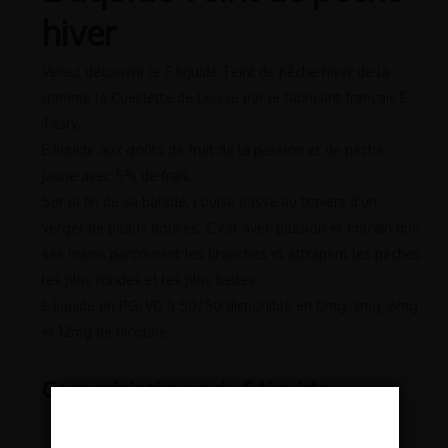
hiver
Venez découvrir le E liquide Teint de pêche hiver de la
gamme la Cueillette de Louise par le fabricant français E-
Tasty.
E liquide aux goûts de fruit de la passion et de pêche
jaune avec 5% de frais.
Sur la fin de sa balade, Louise passe au travers d’un
verger de peaux douces. C’est avec passion et entrain que
ses mains parcourent les branches et attrapent les pêches
les plus rondes et les plus belles.
E liquide en PG/VG à 50/50 disponible en 0mg, 3mg, 6mg
et 12mg de nicotine.
Caractéristiques du E liquide
Flacon de 10ml